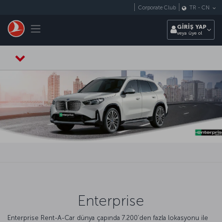
Skip to main content
Corporate Club
TR
-
CN
Toggle navigation
GİRİŞ YAP
veya üye ol
Enterprise
Enterprise Rent-A-Car dünya çapında 7.200’den fazla lokasyonu ile