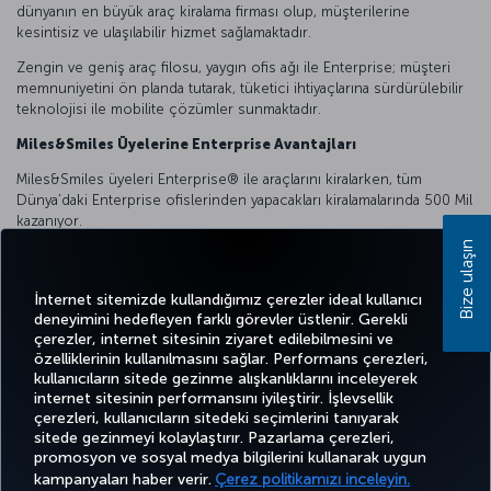
dünyanın en büyük araç kiralama firması olup, müşterilerine
kesintisiz ve ulaşılabilir hizmet sağlamaktadır.
Zengin ve geniş araç filosu, yaygın ofis ağı ile Enterprise; müşteri
memnuniyetini ön planda tutarak, tüketici ihtiyaçlarına sürdürülebilir
teknolojisi ile mobilite çözümler sunmaktadır.
Miles&Smiles Üyelerine Enterprise Avantajları
Miles&Smiles üyeleri Enterprise®️ ile araçlarını kiralarken, tüm
Dünya’daki Enterprise ofislerinden yapacakları kiralamalarında 500 Mil
kazanıyor.
Bize ulaşın
Yurt içi ve yurt dışı araç kiralamalarınızda kampanyadan
yararlanabilirsiniz.
İnternet sitemizde kullandığımız çerezler ideal kullanıcı
deneyimini hedefleyen farklı görevler üstlenir. Gerekli
çerezler, internet sitesinin ziyaret edilebilmesini ve
özelliklerinin kullanılmasını sağlar. Performans çerezleri,
kullanıcıların sitede gezinme alışkanlıklarını inceleyerek
Twitter
Facebook
Instagram
Youtube
LinkedIn
Tiktok
Blog
Pinterest
What
internet sitesinin performansını iyileştirir. İşlevsellik
çerezleri, kullanıcıların sitedeki seçimlerini tanıyarak
sitede gezinmeyi kolaylaştırır. Pazarlama çerezleri,
BİLET
FIRSATLAR
CORPORA
promosyon ve sosyal medya bilgilerini kullanarak uygun
AL VE
DENEYİM
VE UÇUŞ
YARDIM
MILES&SMILES
CLUB
YÖNET
NOKTALARI
kampanyaları haber verir.
Çerez politikamızı inceleyin.