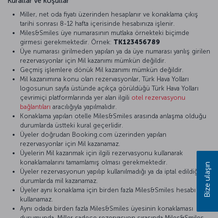
Kurallar ve koşullar
Miller, net oda fiyatı üzerinden hesaplanır ve konaklama çıkış
tarihi sonrası 8-12 hafta içerisinde hesabınıza işlenir.
Miles&Smiles üye numarasının mutlaka örnekteki biçimde
girmesi gerekmektedir. Örnek:
TK123456789
Üye numarası girilmeden yapılan ya da üye numarası yanlış girilen
rezervasyonlar için Mil kazanımı mümkün değildir.
Geçmiş işlemlere dönük Mil kazanımı mümkün değildir.
Mil kazanımına konu olan rezervasyonlar, Türk Hava Yolları
logosunun sayfa üstünde açıkça görüldüğü Türk Hava Yolları
çevrimiçi platformlarında yer alan ilgili
otel rezervasyonu
bağlantıları
aracılığıyla yapılmalıdır.
Konaklama yapılan otelle Miles&Smiles arasında anlaşma olduğu
durumlarda üstteki kural geçerlidir.
Üyeler doğrudan Booking.com üzerinden yapılan
rezervasyonlar için Mil kazanamaz.
Üyelerin Mil kazanmak için ilgili rezervasyonu kullanarak
konaklamalarını tamamlamış olması gerekmektedir.
Bize ulaşın
Üyeler rezervasyonun yapılıp kullanılmadığı ya da iptal edildiği
durumlarda mil kazanamaz.
Üyeler aynı konaklama için birden fazla Miles&Smiles hesabı
kullanamaz.
Aynı odada birden fazla Miles&Smiles üyesinin konaklaması
durumunda, Miller sadece rezervasyon sırasında Miles&Smiles