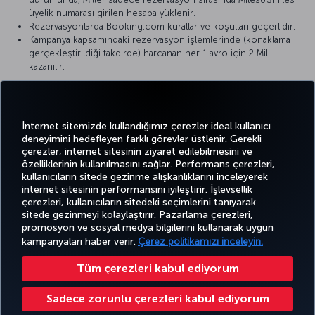
üyelik numarası girilen hesaba yüklenir.
Rezervasyonlarda Booking.com kurallar ve koşulları geçerlidir.
Kampanya kapsamındaki rezervasyon işlemlerinde (konaklama
gerçekleştirildiği takdirde) harcanan her 1 avro için 2 Mil
kazanılır.
Henüz Miles&Smiles üyesi değil misiniz?
Ücretsiz kaydolun!
Sorularınız için bizimle bu
bağlantı
üzerinden iletişime geçebilirsiniz.
İnternet sitemizde kullandığımız çerezler ideal kullanıcı
deneyimini hedefleyen farklı görevler üstlenir. Gerekli
çerezler, internet sitesinin ziyaret edilebilmesini ve
özelliklerinin kullanılmasını sağlar. Performans çerezleri,
kullanıcıların sitede gezinme alışkanlıklarını inceleyerek
Twitter
Facebook
Instagram
Youtube
LinkedIn
Tiktok
Blog
Pinterest
What
internet sitesinin performansını iyileştirir. İşlevsellik
çerezleri, kullanıcıların sitedeki seçimlerini tanıyarak
sitede gezinmeyi kolaylaştırır. Pazarlama çerezleri,
BİLET
FIRSATLAR
CORPORA
promosyon ve sosyal medya bilgilerini kullanarak uygun
AL VE
DENEYİM
VE UÇUŞ
YARDIM
MILES&SMILES
CLUB
YÖNET
NOKTALARI
kampanyaları haber verir.
Çerez politikamızı inceleyin.
Tüm çerezleri kabul ediyorum
Bilgi Toplumu Hizmetleri
Erişilebilirlik
Gizlilik ve Çerez Politikası
Yasal Uyarı
Yolcu Hakları
Sadece zorunlu çerezleri kabul ediyorum
Çerez Ayarlarını Değiştir