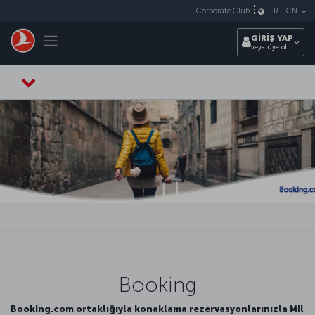
Skip to main content
Corporate Club
TR
-
CN
Toggle navigation
GİRİŞ YAP
veya üye ol
Booking
Booking.com ortaklığıyla konaklama rezervasyonlarınızla Mil