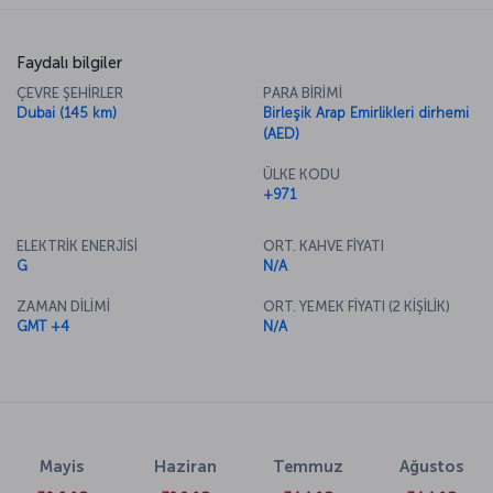
Faydalı bilgiler
ÇEVRE ŞEHİRLER
PARA BİRİMİ
Dubai (145 km)
Birleşik Arap Emirlikleri dirhemi
(AED)
ÜLKE KODU
+971
ELEKTRİK ENERJİSİ
ORT. KAHVE FİYATI
G
N/A
ZAMAN DİLİMİ
ORT. YEMEK FİYATI (2 KİŞİLİK)
GMT +4
N/A
Mayis
Haziran
Temmuz
Ağustos