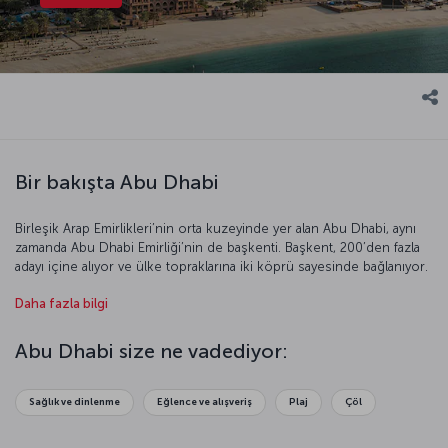
Bir bakışta Abu Dhabi
Birleşik Arap Emirlikleri’nin orta kuzeyinde yer alan Abu Dhabi, aynı
zamanda Abu Dhabi Emirliği’nin de başkenti. Başkent, 200’den fazla
adayı içine alıyor ve ülke topraklarına iki köprü sayesinde bağlanıyor.
Abu Dhabi aynı zamanda çok yönlü bir kent. Bir yandan tarihi ve
Daha fazla bilgi
kültürel eserleri keşfederken diğer yandan uzun sahillerin, masmavi
denizin tadını çıkarabilirsiniz. %70’i çöllerle kaplı bu ada ülkesi
zenginliği, ihtişamı, doğal güzelliğiyle sizi benzersiz bir yolculuğa
Abu Dhabi size ne vadediyor:
davet ediyor.
Sağlık ve dinlenme
Eğlence ve alışveriş
Plaj
Çöl