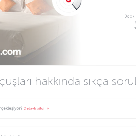
Bookin
h
uçuşları hakkında sıkça soru
erçekleşiyor?
Detaylı bilgi