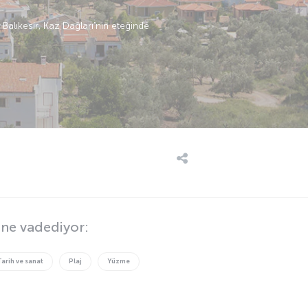
. Balıkesir, Kaz Dağları’nın eteğinde
e ne vadediyor:
Tarih ve sanat
Plaj
Yüzme