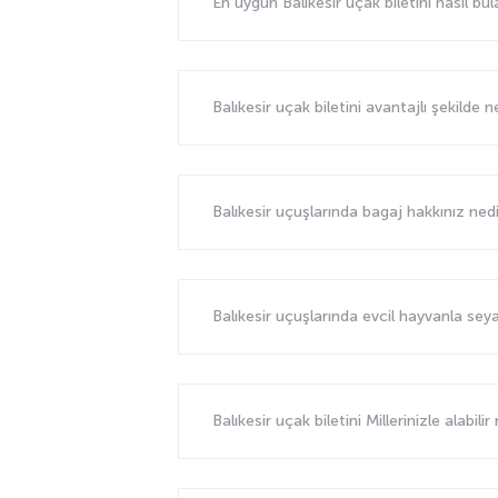
En uygun Balıkesir uçak biletini nasıl bula
Balıkesir uçak biletini avantajlı şekilde n
Balıkesir uçuşlarında bagaj hakkınız ned
Balıkesir uçuşlarında evcil hayvanla 
Balıkesir uçak biletini Millerinizle alabili