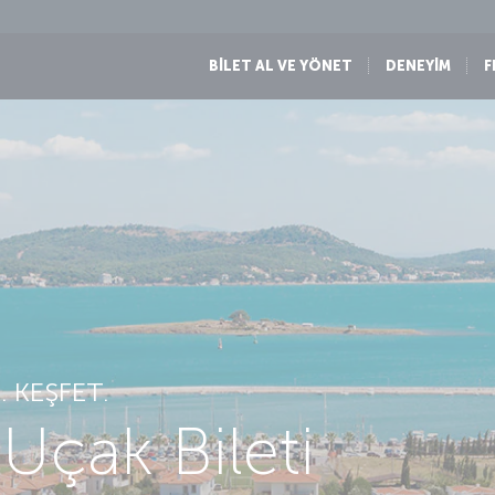
BİLET AL VE YÖNET
DENEYİM
F
 KEŞFET.
 Uçak Bileti