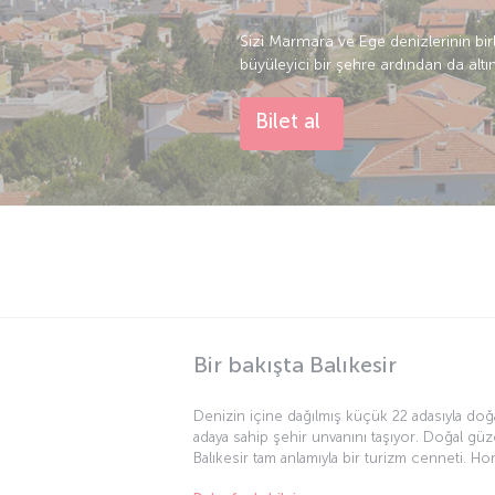
Sizi Marmara ve Ege denizlerinin birle
büyüleyici bir şehre ardından da alt
Bilet al
Bir bakışta Balıkesir
Denizin içine dağılmış küçük 22 adasıyla do
adaya sahip şehir unvanını taşıyor. Doğal güzel
Balıkesir tam anlamıyla bir turizm cenneti. H
aynı zamanda şifalı sularıyla da ünlü. Monoton