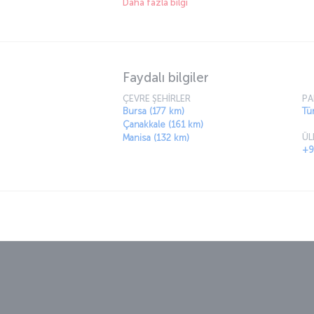
Daha fazla bilgi
toprakları ziyaret ederek “nefes almak” istiyo
listesinde ön sıralara taşımanızı öneriyoruz.
Faydalı bilgiler
ÇEVRE ŞEHİRLER
PA
Bursa (177 km)
Tür
Çanakkale (161 km)
ÜL
Manisa (132 km)
+9