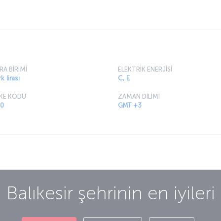
rsanız Balıkesir’i ziyaret etmeniz gereken yerler
RA BİRİMİ
ELEKTRİK ENERJİSİ
k lirası
C, E
KE KODU
ZAMAN DİLİMİ
0
GMT +3
Balıkesir
şehrinin en iyileri