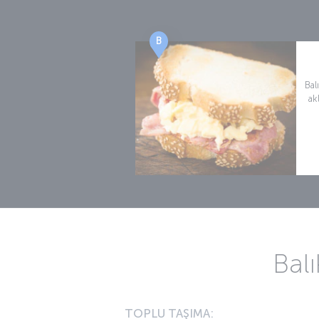
B
Bal
ak
Balı
TOPLU TAŞIMA: