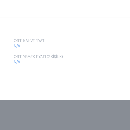
ORT. KAHVE FİYATI
N/A
ORT. YEMEK FİYATI (2 KİŞİLİK)
N/A