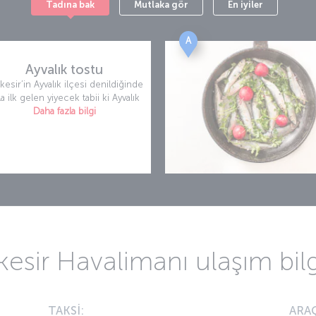
Tadına bak
Mutlaka gör
En iyiler
A
Ayvalık tostu
ıkesir’in Ayvalık ilçesi denildiğinde
la ilk gelen yiyecek tabii ki Ayvalık
Daha fazla bilgi
kesir Havalimanı ulaşım bilg
TAKSİ:
ARAÇ