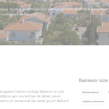
ştiği doğal güzellikleriyle göz kamaştıran şehir Balıkesir’le tanıştıralım
ın kumsallara dönüşüyor.
Balıkesir siz
ğal yaşamın hüküm sürdüğü Balıkesir en çok
Mutfak kültürü
liğinin yanı sıra tarihiyle de dikkat çeken
omeros’un destanında İda olarak geçen Balıkesir
Sağlık ve dinlenme
 şehir yaşamınıza ara verip bu oksijeni bol