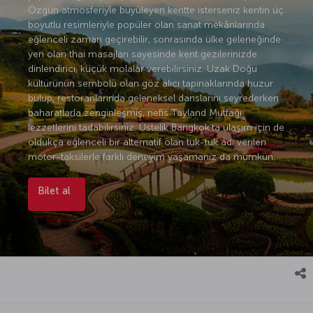
Özgün atmosferiyle büyüleyen kentte isterseniz kentin üç
boyutlu resimleriyle popüler olan sanat mekânlarında
eğlenceli zaman geçirebilir, sonrasında ülke geleneğinde
yeri olan thai masajları sayesinde kent gezilerinizde
dinlendirici, küçük molalar verebilirsiniz. Uzak Doğu
kültürünün sembolü olan göz alıcı tapınaklarında huzur
bulup, restoranlarında geleneksel danslarını seyrederken
baharatlarla zenginleşmiş, nefis Tayland Mutfağı
lezzetlerini tadabilirsiniz. Üstelik Bangkok’ta ulaşım için de
oldukça eğlenceli bir alternatif olan tuk-tuk adı verilen
motor-taksilerle farklı deneyim yaşamanız da mümkün.
Bilet al