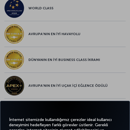
WORLD CLASS
AVRUPA’NIN EN İYİ HAVAYOLU
DÜNYANIN EN İYİ BUSINESS CLASS İKRAMI
AVRUPA’NIN EN İYİ UÇAK İÇİ EĞLENCE ÖDÜLÜ
AVRUPA’NIN EN İYİ YİYECEK ve İÇECEK ÖDÜLÜ
İnternet sitemizde kullandığımız çerezler ideal kullanıcı
deneyimini hedefleyen farklı görevler üstlenir. Gerekli