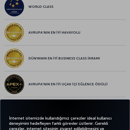
WORLD CLASS
AVRUPA’NIN EN İYİ HAVAYOLU
DÜNYANIN EN İYİ BUSINESS CLASS İKRAMI
AVRUPA’NIN EN İYİ UÇAK İÇİ EĞLENCE ÖDÜLÜ
AVRUPA’NIN EN İYİ YİYECEK ve İÇECEK ÖDÜLÜ
İnternet sitemizde kullandığımız çerezler ideal kullanıcı
deneyimini hedefleyen farklı görevler üstlenir. Gerekli
çerezler, internet sitesinin ziyaret edilebilmesini ve