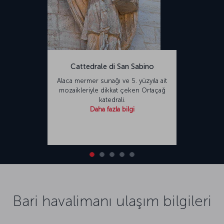
Cattedrale di San Sabino
Alaca mermer sunağı ve 5. yüzyıla ait
mozaikleriyle dikkat çeken Ortaçağ
katedrali.
Daha fazla bilgi
Bari havalimanı ulaşım bilgileri