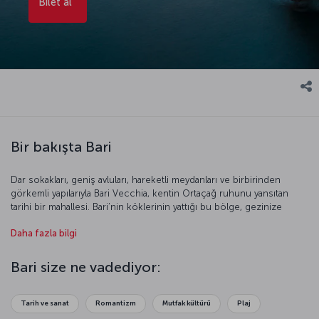
Bilet al
Bir bakışta Bari
Dar sokakları, geniş avluları, hareketli meydanları ve birbirinden
görkemli yapılarıyla Bari Vecchia, kentin Ortaçağ ruhunu yansıtan
tarihi bir mahallesi. Bari’nin köklerinin yattığı bu bölge, gezinize
başlamak için en doğru nokta. Ardından St. Nicholas Bazilikası’nda
Daha fazla bilgi
Noel Baba’nın Türkiye’deki mezarından getirilen kalıntılarını
görebilirsiniz. Bir Art Nouveau başyapıtı olan Margherita Tiyatrosu
olağanüstü atmosferiyle Bari’nin en güzel yapılardan biri. Puglia
Bari size ne vadediyor:
bölgesine özgü trullo evlerinin bulunduğu Alberobello ve Güney
İtalya’nın en çok ziyaret edilen yapılarından olan Castel del Monte
için bir gününüzü mutlaka ayırın.
Tarih ve sanat
Romantizm
Mutfak kültürü
Plaj