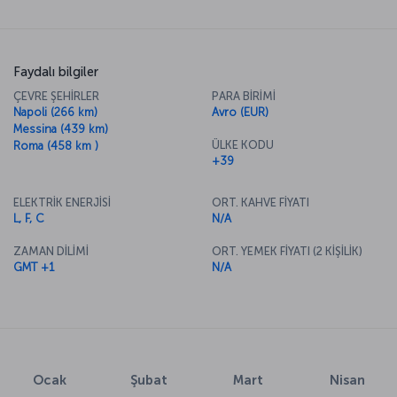
Faydalı bilgiler
ÇEVRE ŞEHİRLER
PARA BİRİMİ
Napoli (266 km)
Avro (EUR)
Messina (439 km)
ÜLKE KODU
Roma (458 km )
+39
ELEKTRİK ENERJİSİ
ORT. KAHVE FİYATI
L, F, C
N/A
ZAMAN DİLİMİ
ORT. YEMEK FİYATI (2 KİŞİLİK)
GMT +1
N/A
Ocak
Şubat
Mart
Nisan