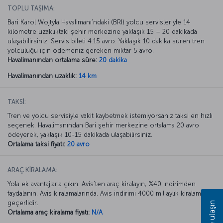
TOPLU TAŞIMA:
Bari Karol Wojtyla Havalimanı’ndaki (BRI) yolcu servisleriyle 14
kilometre uzaklıktaki şehir merkezine yaklaşık 15 – 20 dakikada
ulaşabilirsiniz. Servis bileti 4.15 avro. Yaklaşık 10 dakika süren tren
yolculuğu için ödemeniz gereken miktar 5 avro.
Havalimanından ortalama süre:
20 dakika
Havalimanından uzaklık:
14 km
TAKSİ:
Tren ve yolcu servisiyle vakit kaybetmek istemiyorsanız taksi en hızlı
seçenek. Havalimanından Bari şehir merkezine ortalama 20 avro
ödeyerek, yaklaşık 10-15 dakikada ulaşabilirsiniz.
Ortalama taksi fiyatı:
20 avro
ARAÇ KİRALAMA:
Yola ek avantajlarla çıkın. Avis’ten araç kiralayın, %40 indirimden
faydalanın. Avis kiralamalarında. Avis indirimi 4000 mil aylık kiralamada
geçerlidir.
Bize ulaşın
Ortalama araç kiralama fiyatı:
N/A