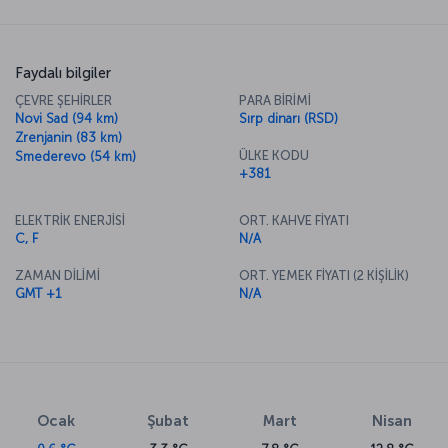
Faydalı bilgiler
ÇEVRE ŞEHİRLER
PARA BİRİMİ
Novi Sad (94 km)
Sırp dinarı (RSD)
Zrenjanin (83 km)
ÜLKE KODU
Smederevo (54 km)
+381
ELEKTRİK ENERJİSİ
ORT. KAHVE FİYATI
C, F
N/A
ZAMAN DİLİMİ
ORT. YEMEK FİYATI (2 KİŞİLİK)
GMT +1
N/A
Ocak
Şubat
Mart
Nisan