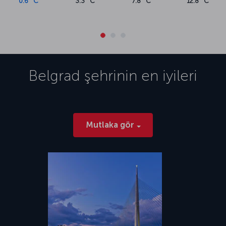
0.6 °C
3.3 °C
7.8 °C
12.8 °C
Belgrad
şehrinin en iyileri
Mutlaka gör