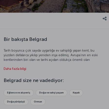
Bir bakışta Belgrad
Tarih boyunca çok sayıda uygarlığa ev sahipliği yapan kent, bu
yüzden defalarca yıkılıp yeniden inşa edilmiş. Avrupa’nın en eski
kentlerinden biri olan ve tarihi açıdan oldukça önemli olan
Belgrad’ın, günümüzde popüler bir turizm merkezi olduğunu
Daha fazla bilgi
söylemek yanlış olmaz. Kent, doğal güzelliklerinin yanı sıra mimari ve
tarihi açıdan önemli yapılarıyla da ön plana çıkıyor. Avrupa’nın bu eski
ve eşsiz kentini daha yakından tanıma fırsatını kaçırmayın.
Belgrad size ne vadediyor:
Eğlence ve alışveriş
Doğa ve vahşi yaşam
Kayak
Doğa yürüyüşü
Orman