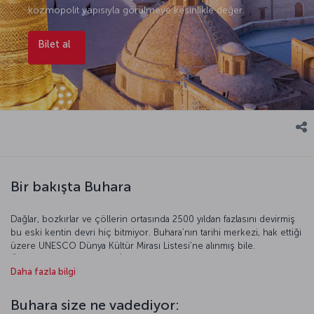
kozmopolit yapısıyla görülmeye kesinlikle değer.
Bilet al
Bir bakışta Buhara
Dağlar, bozkırlar ve çöllerin ortasında 2500 yıldan fazlasını devirmiş
bu eski kentin devri hiç bitmiyor. Buhara’nın tarihi merkezi, hak ettiği
üzere UNESCO Dünya Kültür Mirası Listesi’ne alınmış bile.
Özbekistan’ın güneyinde İpek Yolu üzerinde bulunan Buhara tarih
Daha fazla bilgi
boyunca Moğollar, Sasaniler ve Karahanlılar’a başkentlik yapmasının
yanında halen önemli bir ticaret ve kültür merkezi. İbn Sîna, Buharî
gibi tarihe mâl olan bilginleri yetiştiren şehir, günümüzde gezginler
Buhara size ne vadediyor:
için gizemli bir cazibe merkezi.