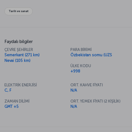
Tarih ve sanat
Faydalı bilgiler
ÇEVRE ŞEHİRLER
PARA BİRİMİ
Semerkant (271 km)
Özbekistan somu (UZS
Nevai (105 km)
ÜLKE KODU
+998
ELEKTRİK ENERJİSİ
ORT. KAHVE FİYATI
C, F
N/A
ZAMAN DİLİMİ
ORT. YEMEK FİYATI (2 KİŞİLİK)
GMT +5
N/A