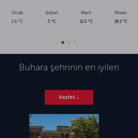
Ocak
Şubat
Mart
Nisan
2.6 °C
5 °C
11.5 °C
18.1 °C
Buhara
şehrinin en iyileri
Keşfet