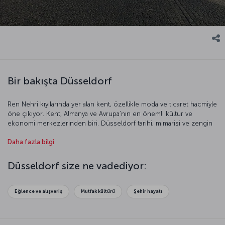
Bir bakışta Düsseldorf
Ren Nehri kıyılarında yer alan kent, özellikle moda ve ticaret hacmiyle
öne çıkıyor. Kent, Almanya ve Avrupa’nın en önemli kültür ve
ekonomi merkezlerinden biri. Düsseldorf tarihi, mimarisi ve zengin
kültürüyle oldukça etkileyici bir kent. Dünyanın en iyi fuarlarına ev
Daha fazla bilgi
sahipliği yapan Düsseldorf, özellikle yabancı turistler tarafından
oldukça ilgi görüyor. Modern mimarisiyle ünlü kent, tarihi dokusunu
da korumayı başarmış görünüyor. Gelin bu etkileyici kente daha
Düsseldorf size ne vadediyor:
yakından bakalım.
Eğlence ve alışveriş
Mutfak kültürü
Şehir hayatı