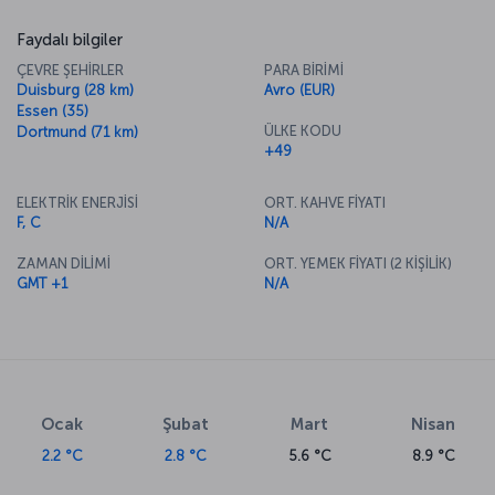
Faydalı bilgiler
ÇEVRE ŞEHİRLER
PARA BİRİMİ
Duisburg (28 km)
Avro (EUR)
Essen (35)
ÜLKE KODU
Dortmund (71 km)
+49
ELEKTRİK ENERJİSİ
ORT. KAHVE FİYATI
F, C
N/A
ZAMAN DİLİMİ
ORT. YEMEK FİYATI (2 KİŞİLİK)
GMT +1
N/A
Ocak
Şubat
Mart
Nisan
2.2 °C
2.8 °C
5.6 °C
8.9 °C