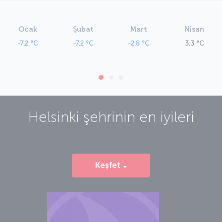
Ocak
Şubat
Mart
Nisan
-7.2 °C
-7.2 °C
-2.8 °C
3.3 °C
Helsinki
şehrinin en iyileri
Keşfet