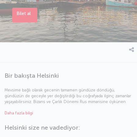
Bilet al
Bir bakışta Helsinki
Mevsime bağlı olarak gecenin tamamen gündüze döndüğü,
gündüzün de geceyle yer değiştirdiği bu coğrafyada ilginç zamanlar
yaşayabilirsiniz. Bizans ve Çarlık Dönemi Rus mimarisine öykünen
tarihi binalar sizi sokakların gizemli dünyasına doğru çekecektir.
Daha fazla bilgi
Helsinki’nin tarih ve sanat müzelerinde zamanı, mekânı unutun. Hele
sokaklarına, meydanlarına çıktınız mı, işte o zaman da fotoğraf
makinelerinize sarılın ve kenti en güzel karelerle ölümsüzleştirin.
Helsinki size ne vadediyor:
Kuzey mutfağının önemli bir temsilcisi olan Finlandiya mutfağındda
yapacağınız lezzet keşifleri için de, yerel restoranlardan birine girin