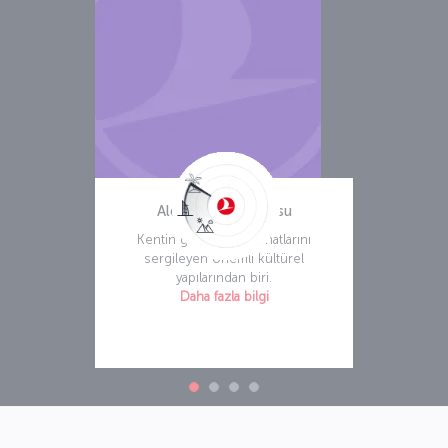
Alexander Tiyatrosu
Kentin geleneksel sanatlarını
sergileyen önemli kültürel
yapılarından biri.
Daha fazla bilgi