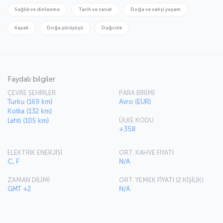
ve bırakın Helsinki sizi geleneksel lezzetleriyle etkilesin.
Sağlık ve dinlenme
Tarih ve sanat
Doğa ve vahşi yaşam
Kayak
Doğa yürüyüşü
Dağcılık
Faydalı bilgiler
ÇEVRE ŞEHİRLER
PARA BİRİMİ
Turku (169 km)
Avro (EUR)
Kotka (132 km)
ÜLKE KODU
Lahti (105 km)
+358
ELEKTRİK ENERJİSİ
ORT. KAHVE FİYATI
C, F
N/A
ZAMAN DİLİMİ
ORT. YEMEK FİYATI (2 KİŞİLİK)
GMT +2
N/A