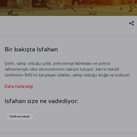
Bir bakışta Isfahan
Şehir, sahip olduğu çelik, petrokimya fabrikaları ve petrol
rafinerileriyle ülke ekonomisinin nabzını tutuyor. İran’ın tekstil
üretiminin %40’ını karşılayan İsfahan, sahip olduğu doğal ve kültürel
güzelliklerle aynı zamanda bir turizm kenti kimliği taşıyor. Safeviler
Daha fazla bilgi
zamanında başkent olan İsfahan’da bu imparatorluğun etkisini şehrin
dört bir yanında görmek mümkün. Müslümanların, Hıristiyanların,
Yahudi ve Zerdüştlerin bir arada yaşadığı şehri gezerken İran
Isfahan size ne vadediyor:
kültürünü en iyi keşfedebileceğiniz noktada olduğunuzu
hissedeceksiniz.
Tarih ve sanat