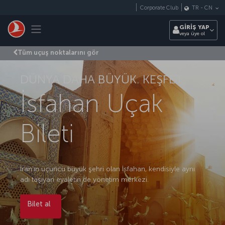
Skip to main content
Corporate Club
TR
-
CN
Toggle navigation
GİRİŞ YAP
veya üye ol
Tüm uçuş noktalarını gör
DÜNYA DAHA BÜYÜK. KEŞFET.
İsfahan Uçak
Bileti
İran’ın üçüncü büyük şehri olan İsfahan, kendisiyle aynı
adı taşıyan eyaletin de yönetim merkezi.
Bilet al