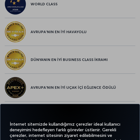
WORLD CLASS
AVRUPA’NIN EN İYİ HAVAYOLU
DÜNYANIN EN İYİ BUSINESS CLASS İKRAMI
AVRUPA’NIN EN İYİ UÇAK İÇİ EĞLENCE ÖDÜLÜ
AVRUPA’NIN EN İYİ YİYECEK ve İÇECEK ÖDÜLÜ
İnternet sitemizde kullandığımız çerezler ideal kullanıcı
deneyimini hedefleyen farklı görevler üstlenir. Gerekli
çerezler, internet sitesinin ziyaret edilebilmesini ve