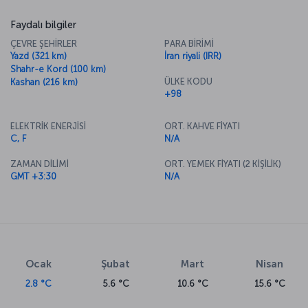
Faydalı bilgiler
ÇEVRE ŞEHİRLER
PARA BİRİMİ
Yazd (321 km)
İran riyali (IRR)
Shahr-e Kord (100 km)
ÜLKE KODU
Kashan (216 km)
+98
ELEKTRİK ENERJİSİ
ORT. KAHVE FİYATI
C, F
N/A
ZAMAN DİLİMİ
ORT. YEMEK FİYATI (2 KİŞİLİK)
GMT +3:30
N/A
Ocak
Şubat
Mart
Nisan
2.8 °C
5.6 °C
10.6 °C
15.6 °C