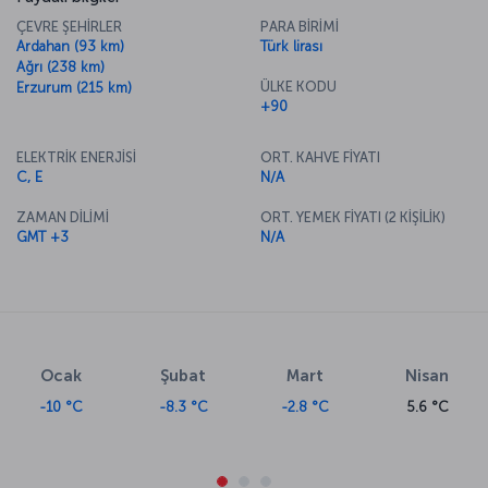
ÇEVRE ŞEHİRLER
PARA BİRİMİ
Ardahan (93 km)
Türk lirası
Ağrı (238 km)
ÜLKE KODU
Erzurum (215 km)
+90
ELEKTRİK ENERJİSİ
ORT. KAHVE FİYATI
C, E
N/A
ZAMAN DİLİMİ
ORT. YEMEK FİYATI (2 KİŞİLİK)
GMT +3
N/A
Ocak
Şubat
Mart
Nisan
-10 °C
-8.3 °C
-2.8 °C
5.6 °C