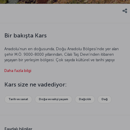
Bir bakışta Kars
Anadolu'nun en doğusunda, Doğu Anadolu Bölgesi'nde yer alan
şehir M.Ö. 9000-8000 yıllarından, Cilalı Taş Devri’nden itibaren
yaşayan bir yerleşim bölgesi. Çok sayıda kültürel ve tarihi yapıyı
bünyesinde barındıran Kars özellikle balı ve peyniriyle dünya
Daha fazla bilgi
literatürüne girmeyi başaran bir kent. Bir sınır kenti olması sebebiyle
Doğu Anadolu ve Kafkaslara ait birçok kültürel öğeyi bir arada
keşfedebileceğiniz Kars’a daha yakından bakalım…
Kars size ne vadediyor:
Tarih ve sanat
Doğa ve vahşi yaşam
Dağcılık
Dağ
Faydalı bilgiler