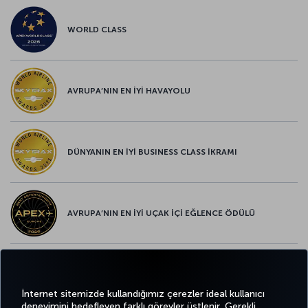
WORLD CLASS
AVRUPA’NIN EN İYİ HAVAYOLU
DÜNYANIN EN İYİ BUSINESS CLASS İKRAMI
AVRUPA’NIN EN İYİ UÇAK İÇİ EĞLENCE ÖDÜLÜ
AVRUPA’NIN EN İYİ YİYECEK ve İÇECEK ÖDÜLÜ
İnternet sitemizde kullandığımız çerezler ideal kullanıcı
deneyimini hedefleyen farklı görevler üstlenir. Gerekli