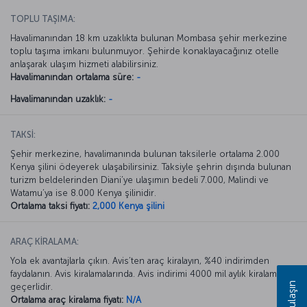
TOPLU TAŞIMA:
Havalimanından 18 km uzaklıkta bulunan Mombasa şehir merkezine
toplu taşıma imkanı bulunmuyor. Şehirde konaklayacağınız otelle
anlaşarak ulaşım hizmeti alabilirsiniz.
Havalimanından ortalama süre:
-
Havalimanından uzaklık:
-
TAKSİ:
Şehir merkezine, havalimanında bulunan taksilerle ortalama 2.000
Kenya şilini ödeyerek ulaşabilirsiniz. Taksiyle şehrin dışında bulunan
turizm beldelerinden Diani’ye ulaşımın bedeli 7.000, Malindi ve
Watamu’ya ise 8.000 Kenya şilinidir.
Ortalama taksi fiyatı:
2,000 Kenya şilini
ARAÇ KİRALAMA:
Yola ek avantajlarla çıkın. Avis’ten araç kiralayın, %40 indirimden
faydalanın. Avis kiralamalarında. Avis indirimi 4000 mil aylık kiralamada
Bize ulaşın
geçerlidir.
Ortalama araç kiralama fiyatı:
N/A