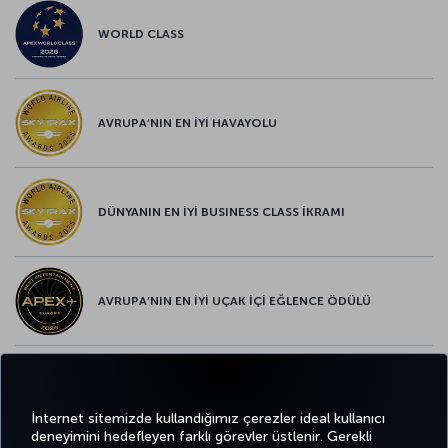
WORLD CLASS
AVRUPA’NIN EN İYİ HAVAYOLU
DÜNYANIN EN İYİ BUSINESS CLASS İKRAMI
AVRUPA’NIN EN İYİ UÇAK İÇİ EĞLENCE ÖDÜLÜ
AVRUPA’NIN EN İYİ YİYECEK ve İÇECEK ÖDÜLÜ
İnternet sitemizde kullandığımız çerezler ideal kullanıcı
deneyimini hedefleyen farklı görevler üstlenir. Gerekli