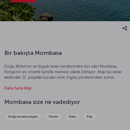
Bir bakışta Mombasa
Doğu Afrika’nın en büyük liman kentlerinden biri olan Mombasa,
Kenya’nın en önemli turistik merkezi olarak biliniyor. Arap tüccarlar
tarafından 11. yüzyılda kurulan kent, İngiliz yönetiminden sonra
Zanzibar’a dâhil oldu, 1963’te de Kenya topraklarına katıldı. Anakarayla
Daha fazla bilgi
bağlantısını köprüler ve feribotlarla sağlayan kentin en dikkat çekici
özelliği ise palmiye ağaçlarıyla süslü, bembeyaz ince kumlu sahilleri
ve olağanüstü güzellikteki mercan resifleri. Bu sebeple kent, dalış
Mombasa size ne vadediyor
meraklıları için bulunmaz fırsatlar sunuyor.
Doğa ve vahşi yaşam
Yüzme
Dalış
Plaj