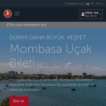
Skip to main content
Corporate Club
TR
-
CN
Toggle navigation
GİRİŞ YAP
veya üye ol
Tüm uçuş noktalarını gör
DÜNYA DAHA BÜYÜK. KEŞFET.
Mombasa Uçak
Bileti
Kenya’nın ikinci büyük kenti olan Mombasa, anakaraya
köprülerle bağlı Hint Okyanusu kıyı şeridinde, bir mercan
adasında bulunuyor.
Bilet al