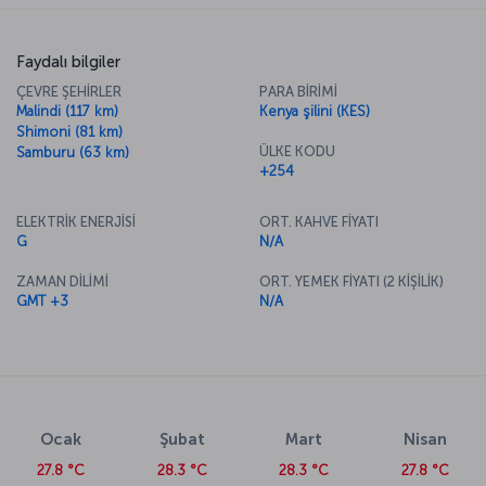
Faydalı bilgiler
ÇEVRE ŞEHİRLER
PARA BİRİMİ
Malindi (117 km)
Kenya şilini (KES)
Shimoni (81 km)
ÜLKE KODU
Samburu (63 km)
+254
ELEKTRİK ENERJİSİ
ORT. KAHVE FİYATI
G
N/A
ZAMAN DİLİMİ
ORT. YEMEK FİYATI (2 KİŞİLİK)
GMT +3
N/A
Ocak
Şubat
Mart
Nisan
27.8 °C
28.3 °C
28.3 °C
27.8 °C