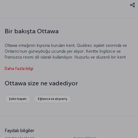
Bir bakışta Ottawa
Ottawa ırmağının kıyısına kurulan kent, Québec eyalet sınırında ve
Ontario’nun güneydoğu ucunda yer alıyor. Kentte İngilizce ve
Fransızca resmi dil olarak kullanılıyor. Huzurlu ve düzenli bir kent
olan Ottawa, dünyada yaşam kalitesinin en yüksek olduğu kentler
Daha fazla bilgi
arasında üst sıralarda.
Ottawa size ne vadediyor
Şehir hayatı
Eğlence ve alışveriş
Faydalı bilgiler