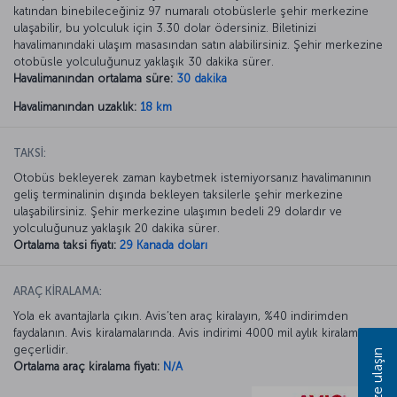
katından binebileceğiniz 97 numaralı otobüslerle şehir merkezine
ulaşabilir, bu yolculuk için 3.30 dolar ödersiniz. Biletinizi
havalimanındaki ulaşım masasından satın alabilirsiniz. Şehir merkezine
otobüsle yolculuğunuz yaklaşık 30 dakika sürer.
Havalimanından ortalama süre:
30 dakika
Havalimanından uzaklık:
18 km
TAKSİ:
Otobüs bekleyerek zaman kaybetmek istemiyorsanız havalimanının
geliş terminalinin dışında bekleyen taksilerle şehir merkezine
ulaşabilirsiniz. Şehir merkezine ulaşımın bedeli 29 dolardır ve
yolculuğunuz yaklaşık 20 dakika sürer.
Ortalama taksi fiyatı:
29 Kanada doları
ARAÇ KİRALAMA:
Yola ek avantajlarla çıkın. Avis’ten araç kiralayın, %40 indirimden
faydalanın. Avis kiralamalarında. Avis indirimi 4000 mil aylık kiralamada
geçerlidir.
Bize ulaşın
Ortalama araç kiralama fiyatı:
N/A