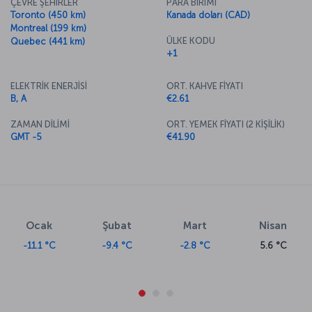
ÇEVRE ŞEHİRLER
PARA BİRİMİ
Toronto (450 km)
Kanada doları (CAD)
Montreal (199 km)
ÜLKE KODU
Quebec (441 km)
+1
ELEKTRİK ENERJİSİ
ORT. KAHVE FİYATI
B, A
€2.61
ZAMAN DİLİMİ
ORT. YEMEK FİYATI (2 KİŞİLİK)
GMT -5
€41.90
Ocak
Şubat
Mart
Nisan
-11.1 °C
-9.4 °C
-2.8 °C
5.6 °C