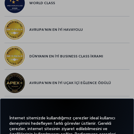
WORLD CLASS
AVRUPA’NIN EN İYİ HAVAYOLU
DÜNYANIN EN İYİ BUSINESS CLASS İKRAMI
AVRUPA’NIN EN İYİ UÇAK İÇİ EĞLENCE ÖDÜLÜ
AVRUPA’NIN EN İYİ YİYECEK ve İÇECEK ÖDÜLÜ
İnternet sitemizde kullandığımız çerezler ideal kullanıcı
deneyimini hedefleyen farklı görevler üstlenir. Gerekli
çerezler, internet sitesinin ziyaret edilebilmesini ve