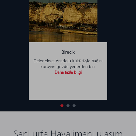
Birecik
Geleneksel Anadolu kültürüyle bağını
koruyan gözde yerlerden biri.
Daha fazla bilgi
Şanlıurfa Havalimanı ulaşım