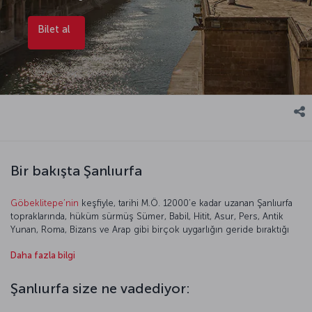
Bilet al
Bir bakışta Şanlıurfa
Göbeklitepe’nin
keşfiyle, tarihi M.Ö. 12000’e kadar uzanan Şanlıurfa
topraklarında, hüküm sürmüş Sümer, Babil, Hitit, Asur, Pers, Antik
Yunan, Roma, Bizans ve Arap gibi birçok uygarlığın geride bıraktığı
kültürel miras hâlâ hayranlık uyandırıyor. Şanlıurfa’nın tarihi gibi
Daha fazla bilgi
günümüz yaşantısı da çok kültürlü ve renkli. Farklı kültürlere ait
insanların, günümüzde özgün gelenek ve göreneklerine bağlı
kalarak uyum içinde sergiledikleri birliktelik kenti gezerken bile
Şanlıurfa size ne vadediyor:
hissediliyor. Kentin sizi şaşırtacak çok kültürlülüğü, mutfağında da
önemli bir rol oynuyor. Şanlıurfa mutfağının yöresel lezzetlerinin