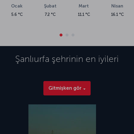
Ocak
Şubat
Mart
Nisan
5.6 °C
7.2 °C
11.1 °C
16.1 °C
Şanlıurfa
şehrinin en iyileri
Gitmişken gör