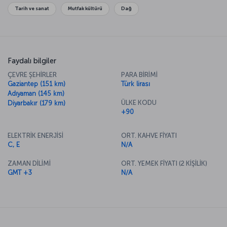
tadına varmadan bu topraklardan ayrılmayın.
Tarih ve sanat
Mutfak kültürü
Dağ
Faydalı bilgiler
ÇEVRE ŞEHİRLER
PARA BİRİMİ
Gaziantep (151 km)
Türk lirası
Adıyaman (145 km)
ÜLKE KODU
Diyarbakır (179 km)
+90
ELEKTRİK ENERJİSİ
ORT. KAHVE FİYATI
C, E
N/A
ZAMAN DİLİMİ
ORT. YEMEK FİYATI (2 KİŞİLİK)
GMT +3
N/A