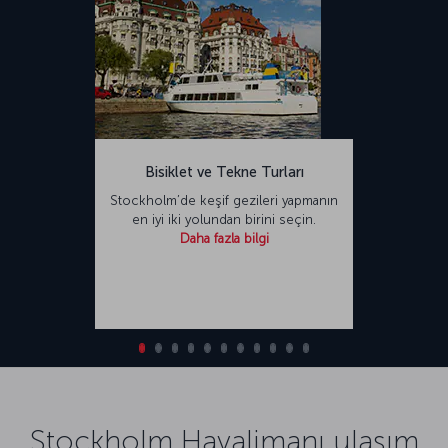
Bisiklet ve Tekne Turları
Stockholm’de keşif gezileri yapmanın
en iyi iki yolundan birini seçin.
Daha fazla bilgi
Stockholm Havalimanı ulaşım