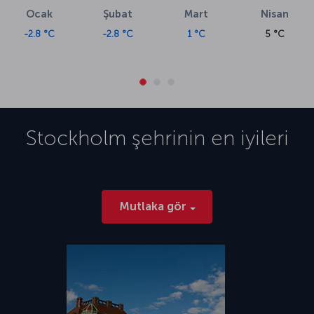
Ocak
Şubat
Mart
Nisan
-2.8 °C
-2.8 °C
1 °C
5 °C
Stockholm
şehrinin en iyileri
Mutlaka gör