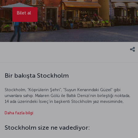
Bilet al
Bir bakışta Stockholm
Stockholm, “Köprülerin Şehri”, “Suyun Kenarındaki Güzel” gibi
unvanlara sahip. Malaren Gölü ile Baltık Denizi’nin birleştiği noktada,
14 ada üzerindeki İsveç’in başkenti Stockholm yaz mevsiminde,
Beyaz Geceler boyunca ziyaretçilerini büyülüyor. Bu günlerde gece
Daha fazla bilgi
hayatının merkezlerinden biri olan Stureplan civarındaki yeme içme
mekânlarında eğlence eksik olmuyor. Güneşin yüzünü pek
göstermediği, karın yerden kalkmadığı kış aylarında, buz tutmuş
Stockholm size ne vadediyor:
Malaren Gölü üzerinde, kuğuları andıran zarafetle buz pateni
yapanlar, seyredenleri kendilerine hayran bırakıyor. Yazın ve kışın ayrı