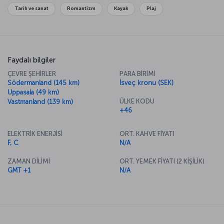
tat alacağınız “Müzeler Kenti” Stockholm’ü gezdikten sonra kendinizi
Tarih ve sanat
Romantizm
Kayak
Plaj
tarihe ve kültüre dair zenginleşmiş hissedeceksiniz.
Faydalı bilgiler
ÇEVRE ŞEHİRLER
PARA BİRİMİ
Södermanland (145 km)
İsveç kronu (SEK)
Uppasala (49 km)
ÜLKE KODU
Vastmanland (139 km)
+46
ELEKTRİK ENERJİSİ
ORT. KAHVE FİYATI
F, C
N/A
ZAMAN DİLİMİ
ORT. YEMEK FİYATI (2 KİŞİLİK)
GMT +1
N/A