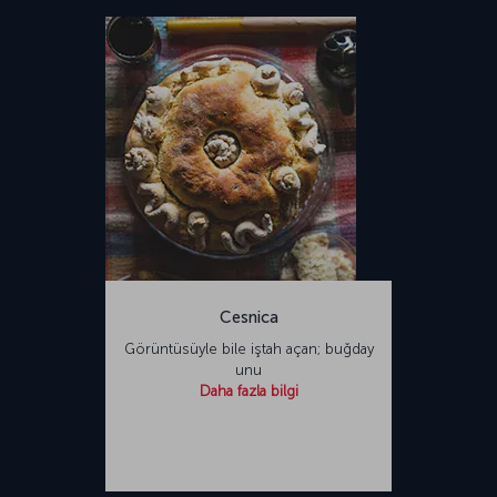
Cesnica
Görüntüsüyle bile iştah açan; buğday
unu
Daha fazla bilgi