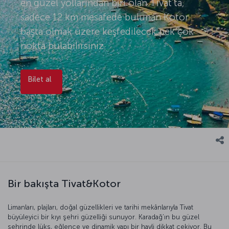
en güzel yollarından biri olan Tivat’ta,
sadece 12 km mesafede bulunan Kotor
başta olmak üzere keşfedilecek pek çok
nokta bulabilirsiniz.
Bilet al
Bir bakışta Tivat&Kotor
Limanları, plajları, doğal güzellikleri ve tarihi mekânlarıyla Tivat
büyüleyici bir kıyı şehri güzelliği sunuyor. Karadağ’ın bu güzel
şehrinde lüks, eğlence ve dinamik yapı bir hayli dikkat çekiyor. Bu