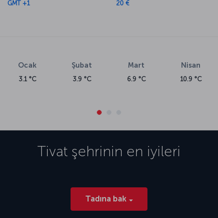
GMT +1
20 €
sayfanın devamından ya da “
Uçak bileti rezervasyon
” kısmından
öğrenebilirsiniz.
Ocak
Şubat
Mart
Nisan
3.1 °C
3.9 °C
6.9 °C
10.9 °C
Tivat
şehrinin en iyileri
Tadına bak