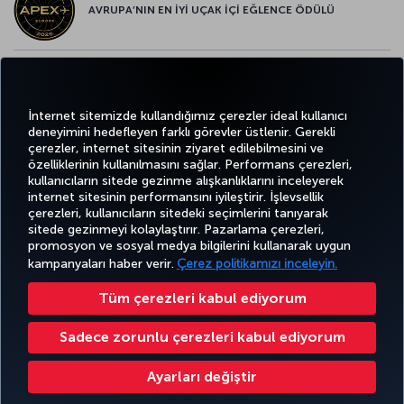
AVRUPA’NIN EN İYİ UÇAK İÇİ EĞLENCE ÖDÜLÜ
AVRUPA’NIN EN İYİ YİYECEK ve İÇECEK ÖDÜLÜ
İnternet sitemizde kullandığımız çerezler ideal kullanıcı
deneyimini hedefleyen farklı görevler üstlenir. Gerekli
çerezler, internet sitesinin ziyaret edilebilmesini ve
özelliklerinin kullanılmasını sağlar. Performans çerezleri,
kullanıcıların sitede gezinme alışkanlıklarını inceleyerek
Twitter
Facebook
Instagram
Youtube
LinkedIn
Tiktok
Blog
Pinterest
What
internet sitesinin performansını iyileştirir. İşlevsellik
çerezleri, kullanıcıların sitedeki seçimlerini tanıyarak
sitede gezinmeyi kolaylaştırır. Pazarlama çerezleri,
BİLET
FIRSATLAR
CORPORA
AL VE
DENEYİM
VE UÇUŞ
YARDIM
MILES&SMILES
promosyon ve sosyal medya bilgilerini kullanarak uygun
CLUB
YÖNET
NOKTALARI
kampanyaları haber verir.
Çerez politikamızı inceleyin.
Tüm çerezleri kabul ediyorum
Bilgi Toplumu Hizmetleri
Erişilebilirlik
Gizlilik ve Çerez Politikası
Yasal Uyarı
Yolcu Hakları
Sadece zorunlu çerezleri kabul ediyorum
Çerez Ayarlarını Değiştir
Türk Hava Yolları A.O. Her hakkı saklıdır. © 1996 - 2026
Ayarları değiştir