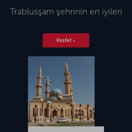
Havalimanı, şehir merkezinin yaklaşık 8 km doğusunda yer alıyor.
2014 yılında Trablus Uluslararası Havalimanı’nın yıkılmasından sonra
Trablusşam
şehrinin en iyileri
şehirdeki tek havalimanı olan Mitiga Uluslararası Havalimanı’ndan yurt
içi ve yurt dışı pek çok sefer gerçekleşiyor.
Keşfet