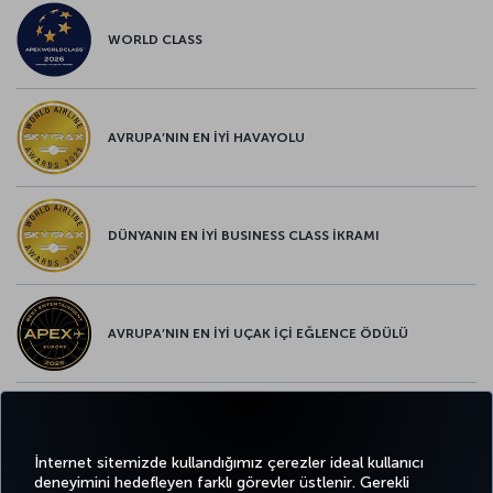
WORLD CLASS
AVRUPA’NIN EN İYİ HAVAYOLU
DÜNYANIN EN İYİ BUSINESS CLASS İKRAMI
AVRUPA’NIN EN İYİ UÇAK İÇİ EĞLENCE ÖDÜLÜ
AVRUPA’NIN EN İYİ YİYECEK ve İÇECEK ÖDÜLÜ
İnternet sitemizde kullandığımız çerezler ideal kullanıcı
deneyimini hedefleyen farklı görevler üstlenir. Gerekli