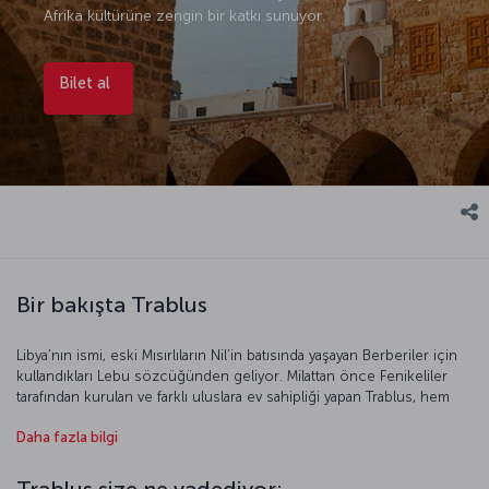
Afrika kültürüne zengin bir katkı sunuyor.
Bilet al
Bir bakışta Trablus
Libya’nın ismi, eski Mısırlıların Nil’in batısında yaşayan Berberiler için
kullandıkları Lebu sözcüğünden geliyor. Milattan önce Fenikeliler
tarafından kurulan ve farklı uluslara ev sahipliği yapan Trablus, hem
bölgenin genel özelliklerini yansıtan sosyal dokusu hem de nefes
Daha fazla bilgi
kesen doğasıyla tatiliniz için keşfedilmesi gereken noktalardan.
Kültürel mozaiği ve ilgi çekici tarihi eserleriyle dikkat çeken Trablus,
bunun yanı sıra alternatif lezzet deneyimleri sunan mekanlarıyla