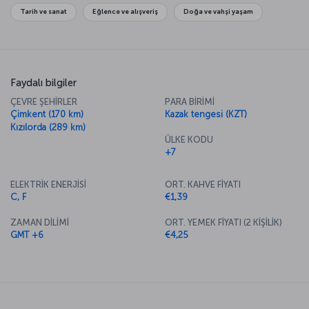
Tarih ve sanat
Eğlence ve alışveriş
Doğa ve vahşi yaşam
Faydalı bilgiler
ÇEVRE ŞEHİRLER
PARA BİRİMİ
Çimkent (170 km)
Kazak tengesi (KZT)
Kızılorda (289 km)
ÜLKE KODU
+7
ELEKTRİK ENERJİSİ
ORT. KAHVE FİYATI
C, F
€1,39
ZAMAN DİLİMİ
ORT. YEMEK FİYATI (2 KİŞİLİK)
GMT +6
€4,25