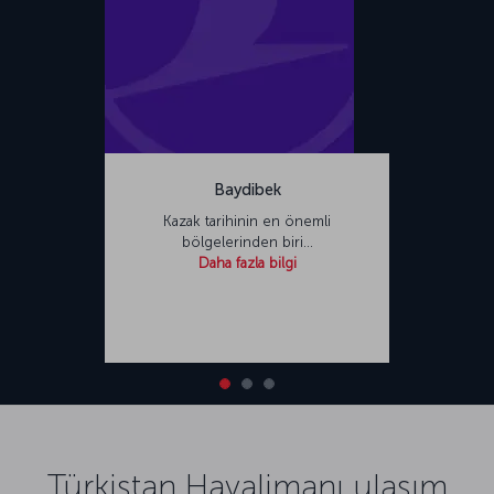
Baydibek
Kazak tarihinin en önemli
bölgelerinden biri…
Daha fazla bilgi
Türkistan Havalimanı ulaşım