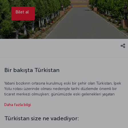
Bilet al
Bir bakışta Türkistan
Yabani bozkırın ortasına kurulmuş eski bir şehir olan Türkistan, İpek
Yolu rotası üzerinde olması nedeniyle tarihi düzlemde önemli bir
ticaret merkezi olmuşken; günümüzde eski gelenekleri yaşatan
sakin bir yer konumunda. 2017 yılında Türk Dünyası Kültür Başkenti
Daha fazla bilgi
seçilen Türkistan, Divan-ı Hikmet eserini yazan ilim insanı Hoca
Ahmet Yesevi’ye adanan türbesi ve geleneksel pazarlarıyla keyifli ve
kültür dolu bir seyahat sunuyor.
Türkistan size ne vadediyor: