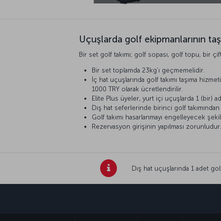
Uçuşlarda golf ekipmanlarının ta
Bir set golf takımı; golf sopası, golf topu, bir ç
Bir set toplamda 23kg’ı geçmemelidir.
İç hat uçuşlarında golf takımı taşıma hizme
1000 TRY olarak ücretlendirilir.
Elite Plus üyeler, yurt içi uçuşlarda 1 (bir) 
Dış hat seferlerinde birinci golf takımından 
Golf takımı hasarlanmayı engelleyecek şekil
Rezervasyon girişinin yapılması zorunludur
Dış hat uçuşlarında 1 adet golf