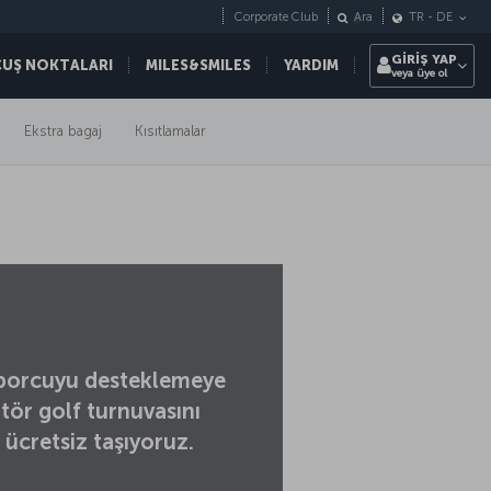
Corporate Club
Ara
TR
-
DE
GİRİŞ YAP
ÇUŞ NOKTALARI
MILES&SMILES
YARDIM
veya üye ol
Ekstra bagaj
Kısıtlamalar
 sporcuyu desteklemeye
tör golf turnuvasını
ı ücretsiz taşıyoruz.