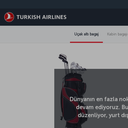
Skip to main content
Uçak altı bagaj
Kabin bagajı
Dünyanın en fazla nok
devam ediyoruz. Bu 
düzenliyor, yurt dış