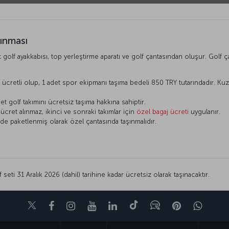
şınması
ift golf ayakkabısı, top yerleştirme aparatı ve golf çantasından oluşur. Golf ç
ti ücretli olup, 1 adet spor ekipmanı taşıma bedeli 850 TRY tutarındadır. Ku
adet golf takımını ücretsiz taşıma hakkına sahiptir.
ücret alınmaz, ikinci ve sonraki takımlar için
özel bagaj ücreti
uygulanır.
de paketlenmiş olarak özel çantasında taşınmalıdır.
.
 seti 31 Aralık 2026 (dahil) tarihine kadar ücretsiz olarak taşınacaktır.
Twitter
Facebook
Instagram
Youtube
LinkedIn
Tiktok
Blog
Pinterest
What