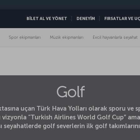
BİLET AL VE YÖNET
DENEYİM
FIRSATLAR VE U
Spor ekipmanları
Müzik ekipmanları
Evcil hayvanlarla seyahat
Golf
tasına uçan Türk Hava Yolları olarak sporu ve
vizyonla “Turkish Airlines World Golf Cup” ama
ı seyahatlerde golf severlerin ilk golf takımların