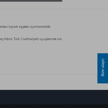
antası kişisel eşyaları içermemelidir.
zey Kıbrıs Türk Cumhuriyeti uçuşlarında ise
Bize ulaşın
sapp