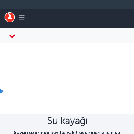
Skip to main content
Toggle navigation
Su kayağı
Suyun üzerinde keyifle vakit geçirmeniz için su