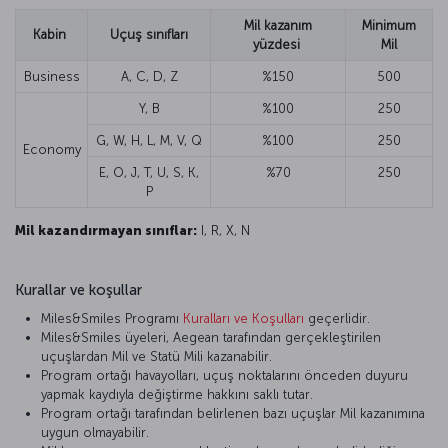
Mil kazanım
Minimum
Kabin
Uçuş sınıfları
yüzdesi
Mil
Business
A, C, D, Z
%150
500
Y, B
%100
250
G, W, H, L, M, V, Q
%100
250
Economy
E, O, J, T, U, S, K,
%70
250
P
Mil kazandırmayan sınıflar:
I, R, X, N
Kurallar ve koşullar
Miles&Smiles Programı
Kuralları ve Koşulları
geçerlidir.
Miles&Smiles üyeleri, Aegean tarafından gerçekleştirilen
uçuşlardan Mil ve Statü Mili kazanabilir.
Program ortağı havayolları, uçuş noktalarını önceden duyuru
yapmak kaydıyla değiştirme hakkını saklı tutar.
Program ortağı tarafından belirlenen bazı uçuşlar Mil kazanımına
uygun olmayabilir.