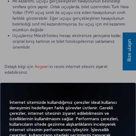
Mil kazanımı, uçuşu gerçekleştiren havayolunun belirlediği
sınıflara göre yapılır. Ortak uçuşlarda, bilet üzerindeki Türk Hava
Yolları (THY) uçuş sınıfı ile uçuşu icra eden havayolunun sınıfı
farklılık gösterebilir. Eğer uçuşu gerçekleştiren havayolunun
belirlediği sınıf mil kazandırmıyorsa, bu uçuş için mil kazanımı
mümkün değildir.
Uçuşlarınız Miles&Smiles hesap ekstrenize yansıyana kadar,
Bize ulaşın
orijinal biniş kartınızı ve bilet fotokopilerinizi saklamanız
önemlidir.
Detaylı bilgi için
Aegean
’ın resmi internet sitesini ziyaret
edebilirsiniz.
Twitter
Facebook
Instagram
Youtube
LinkedIn
Tiktok
Blog
Pinterest
What
İnternet sitemizde kullandığımız çerezler ideal kullanıcı
deneyimini hedefleyen farklı görevler üstlenir. Gerekli
çerezler, internet sitesinin ziyaret edilebilmesini ve
BİLET
FIRSATLAR
TURKISH
özelliklerinin kullanılmasını sağlar. Performans çerezleri,
AL VE
DENEYİM
VE UÇUŞ
YARDIM
AIRLINES
MILES&SMILES
kullanıcıların sitede gezinme alışkanlıklarını inceleyerek
YÖNET
NOKTALARI
HOLIDAYS
internet sitesinin performansını iyileştirir. İşlevsellik
çerezleri, kullanıcıların sitedeki seçimlerini tanıyarak