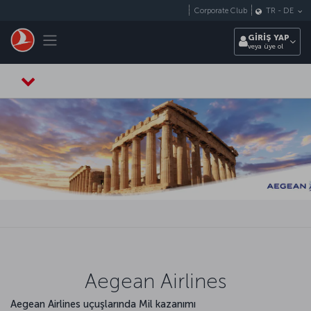
Skip to main content
Corporate Club
TR
-
DE
Toggle navigation
GİRİŞ YAP
veya üye ol
Aegean Airlines
Aegean Airlines uçuşlarında Mil kazanımı