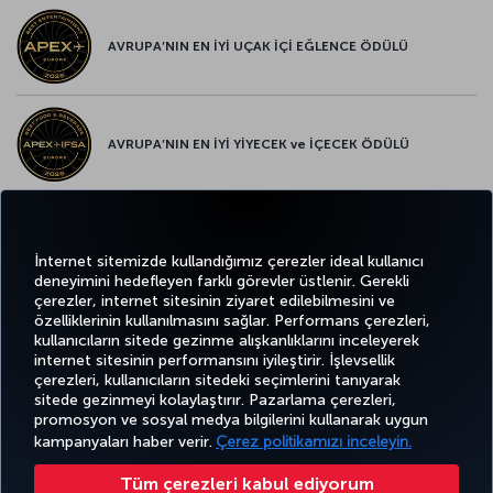
AVRUPA’NIN EN İYİ UÇAK İÇİ EĞLENCE ÖDÜLÜ
AVRUPA’NIN EN İYİ YİYECEK ve İÇECEK ÖDÜLÜ
Twitter
Facebook
Instagram
Youtube
LinkedIn
Tiktok
Blog
Pinterest
What
İnternet sitemizde kullandığımız çerezler ideal kullanıcı
deneyimini hedefleyen farklı görevler üstlenir. Gerekli
çerezler, internet sitesinin ziyaret edilebilmesini ve
BİLET
FIRSATLAR
TURKISH
özelliklerinin kullanılmasını sağlar. Performans çerezleri,
AL VE
DENEYİM
VE UÇUŞ
YARDIM
AIRLINES
MILES&SMILES
kullanıcıların sitede gezinme alışkanlıklarını inceleyerek
YÖNET
NOKTALARI
HOLIDAYS
internet sitesinin performansını iyileştirir. İşlevsellik
çerezleri, kullanıcıların sitedeki seçimlerini tanıyarak
sitede gezinmeyi kolaylaştırır. Pazarlama çerezleri,
promosyon ve sosyal medya bilgilerini kullanarak uygun
Bilgi Toplumu Hizmetleri
Erişilebilirlik
Gizlilik ve Çerez Politikası
Yasal Uyarı
Yolcu Hakları
kampanyaları haber verir.
Çerez politikamızı inceleyin.
Çerez Ayarlarını Değiştir
49 69 86 799 849
Tüm çerezleri kabul ediyorum
Türk Hava Yolları A.O. Her hakkı saklıdır. © 1996 - 2025 Türk Hava Yolları Miles&Smiles Mastercard Gold Kredi Kartı,