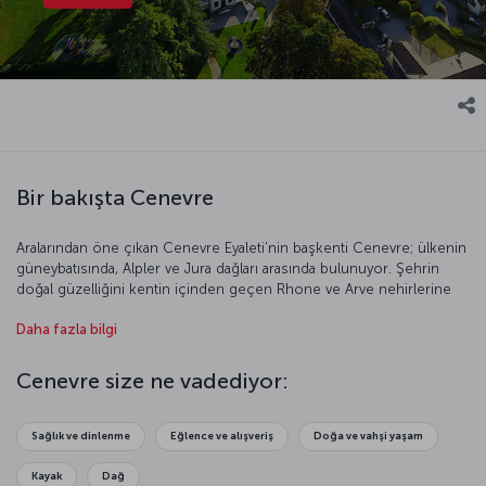
Bir bakışta Cenevre
Aralarından öne çıkan Cenevre Eyaleti'nin başkenti Cenevre; ülkenin
güneybatısında, Alpler ve Jura dağları arasında bulunuyor. Şehrin
doğal güzelliğini kentin içinden geçen Rhone ve Arve nehirlerine
borçlu olduğunu söyleyebiliriz. Birleşmiş Milletler’e bağlı birçok
Daha fazla bilgi
kurumun genel merkezinin şehirde bulunması, Cenevre’yi
uluslararası açıdan önemli bir kent haline getiriyor. Alpler, Cenevre
Gölü, parklar, müzeler ve tarihi binalar Cenevre’nin çekici bir turizm
Cenevre size ne vadediyor:
cenneti olmasına olanak sağlıyor. Bavullarınızı hazırlayın, Cenevre’ye
uçuyoruz!
Sağlık ve dinlenme
Eğlence ve alışveriş
Doğa ve vahşi yaşam
Kayak
Dağ