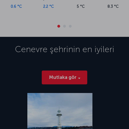
0.6 °C
2.2 °C
5 °C
8.3 °C
Cenevre
şehrinin en iyileri
Mutlaka gör