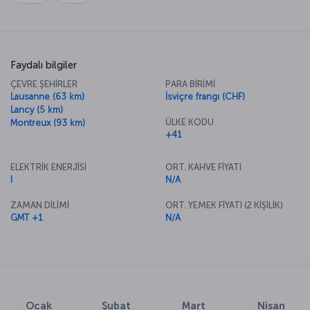
Faydalı bilgiler
ÇEVRE ŞEHİRLER
PARA BİRİMİ
Lausanne (63 km)
İsviçre frangı (CHF)
Lancy (5 km)
ÜLKE KODU
Montreux (93 km)
+41
ELEKTRİK ENERJİSİ
ORT. KAHVE FİYATI
I
N/A
ZAMAN DİLİMİ
ORT. YEMEK FİYATI (2 KİŞİLİK)
GMT +1
N/A
Ocak
Şubat
Mart
Nisan