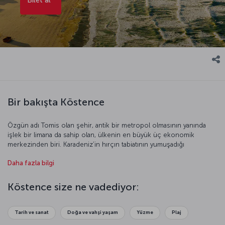
Bir bakışta Köstence
Özgün adı Tomis olan şehir, antik bir metropol olmasının yanında
işlek bir limana da sahip olan, ülkenin en büyük üç ekonomik
merkezinden biri. Karadeniz’in hırçın tabiatının yumuşadığı
bölgelerden biri olan Köstence, özellikle arkeolojik zenginlik
Daha fazla bilgi
açısından dünyanın gözlerinin çevrildiği yerleşim yerleri arasında yer
alıyor. Yaşayan her uygarlığın bıraktığı miraslarla mimarinin, tarihin,
sanatın, doğanın aynı potada eridiği bu şehri gezmeye
Köstence size ne vadediyor:
doyamayacaksınız.
Tarih ve sanat
Doğa ve vahşi yaşam
Yüzme
Plaj