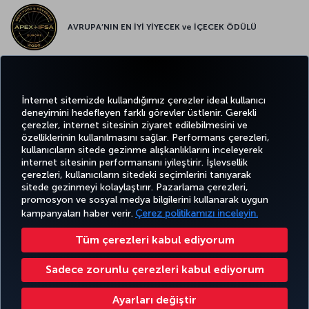
AVRUPA’NIN EN İYİ YİYECEK ve İÇECEK ÖDÜLÜ
Twitter
Facebook
Instagram
Youtube
LinkedIn
Tiktok
Blog
Pinterest
What
İnternet sitemizde kullandığımız çerezler ideal kullanıcı
deneyimini hedefleyen farklı görevler üstlenir. Gerekli
çerezler, internet sitesinin ziyaret edilebilmesini ve
BİLET
FIRSATLAR
TURKISH
özelliklerinin kullanılmasını sağlar. Performans çerezleri,
AL VE
DENEYİM
VE UÇUŞ
YARDIM
AIRLINES
MILES&SMILES
kullanıcıların sitede gezinme alışkanlıklarını inceleyerek
YÖNET
NOKTALARI
HOLIDAYS
internet sitesinin performansını iyileştirir. İşlevsellik
çerezleri, kullanıcıların sitedeki seçimlerini tanıyarak
sitede gezinmeyi kolaylaştırır. Pazarlama çerezleri,
promosyon ve sosyal medya bilgilerini kullanarak uygun
Bilgi Toplumu Hizmetleri
Erişilebilirlik
Gizlilik ve Çerez Politikası
Yasal Uyarı
Yolcu Hakları
kampanyaları haber verir.
Çerez politikamızı inceleyin.
Çerez Ayarlarını Değiştir
49 69 86 799 849
Tüm çerezleri kabul ediyorum
Türk Hava Yolları A.O. Her hakkı saklıdır. © 1996 - 2025 Türk Hava Yolları Miles&Smiles Mastercard Gold Kredi Kartı,
Mastercard International lisansı ile Advanzia Bank S.A. tarafından düzenlenmektedir. İlgili kural ve koşullar için
bağlantıyı
Sadece zorunlu çerezleri kabul ediyorum
ziyaret edebilirsiniz. ¹ Yabancı para ödemeleri için kullanılan Mastercard döviz kuru bir ek ücret içerir. Daha fazla bilgi için
https://travelprepaid.mastercard.com/rates
internet sitesini ziyaret edebilirsiniz. ² Gişe/ATM'lerde yapılan nakit
çekimlerde fiyat listesine uygun olarak faiz uygulanır.
Ayarları değiştir