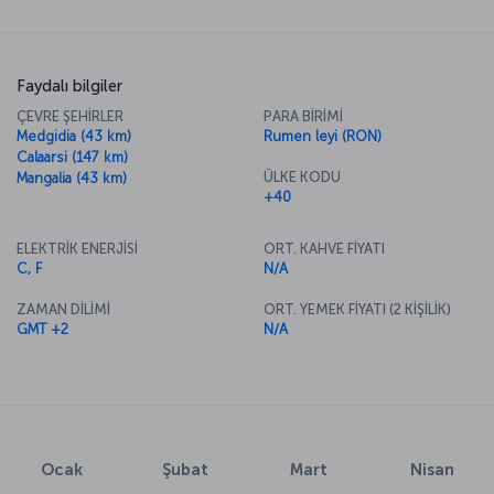
Faydalı bilgiler
ÇEVRE ŞEHİRLER
PARA BİRİMİ
Medgidia (43 km)
Rumen leyi (RON)
Calaarsi (147 km)
ÜLKE KODU
Mangalia (43 km)
+40
ELEKTRİK ENERJİSİ
ORT. KAHVE FİYATI
C, F
N/A
ZAMAN DİLİMİ
ORT. YEMEK FİYATI (2 KİŞİLİK)
GMT +2
N/A
Ocak
Şubat
Mart
Nisan