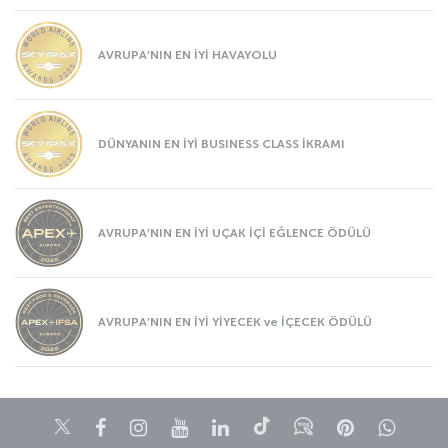
AVRUPA’NIN EN İYİ HAVAYOLU
DÜNYANIN EN İYİ BUSINESS CLASS İKRAMI
AVRUPA’NIN EN İYİ UÇAK İÇİ EĞLENCE ÖDÜLÜ
AVRUPA’NIN EN İYİ YİYECEK ve İÇECEK ÖDÜLÜ
Twitter
Facebook
Instagram
Youtube
LinkedIn
Tiktok
Blog
Pinterest
What