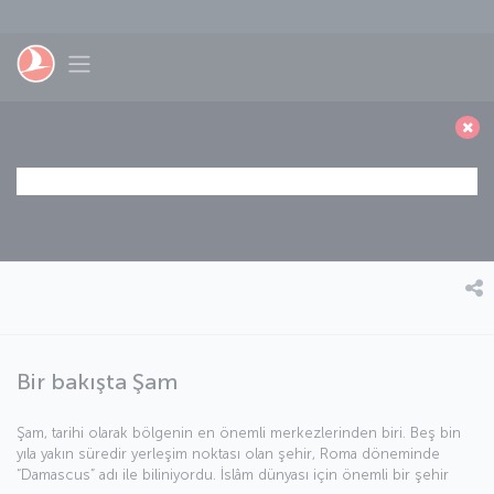
Skip to main content
Toggle navigation
Bir bakışta Şam
Şam, tarihi olarak bölgenin en önemli merkezlerinden biri. Beş bin
yıla yakın süredir yerleşim noktası olan şehir, Roma döneminde
“Damascus” adı ile biliniyordu. İslâm dünyası için önemli bir şehir