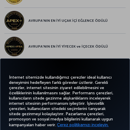
AVRUPA’NIN EN İYİ UÇAK İÇİ EĞLENCE ÖDÜLÜ
AVRUPA’NIN EN İYİ YİYECEK ve İÇECEK ÖDÜLÜ
Twitter
Facebook
Instagram
Youtube
LinkedIn
Tiktok
Blog
Pinterest
What
İnternet sitemizde kullandığımız çerezler ideal kullanıcı
deneyimini hedefleyen farklı görevler üstlenir. Gerekli
çerezler, internet sitesinin ziyaret edilebilmesini ve
BİLET
FIRSATLAR
TURKISH
özelliklerinin kullanılmasını sağlar. Performans çerezleri,
AL VE
DENEYİM
VE UÇUŞ
YARDIM
AIRLINES
MILES&SMILES
kullanıcıların sitede gezinme alışkanlıklarını inceleyerek
YÖNET
NOKTALARI
HOLIDAYS
internet sitesinin performansını iyileştirir. İşlevsellik
çerezleri, kullanıcıların sitedeki seçimlerini tanıyarak
sitede gezinmeyi kolaylaştırır. Pazarlama çerezleri,
promosyon ve sosyal medya bilgilerini kullanarak uygun
Bilgi Toplumu Hizmetleri
Erişilebilirlik
Gizlilik ve Çerez Politikası
Yasal Uyarı
Yolcu Hakları
kampanyaları haber verir.
Çerez politikamızı inceleyin.
Çerez Ayarlarını Değiştir
49 69 86 799 849