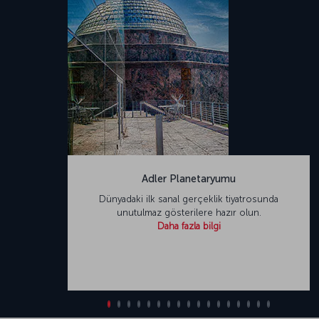
Adler Planetaryumu
Dünyadaki ilk sanal gerçeklik tiyatrosunda
unutulmaz gösterilere hazır olun.
Daha fazla bilgi