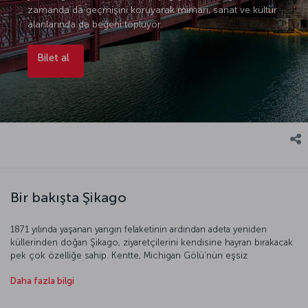
zamanda da geçmişini koruyarak mimari, sanat ve kültür
alanlarında da beğeni topluyor.
Bilet al
Bir bakışta Şikago
1871 yılında yaşanan yangın felaketinin ardından adeta yeniden
küllerinden doğan Şikago, ziyaretçilerini kendisine hayran bırakacak
pek çok özelliğe sahip. Kentte, Michigan Gölü’nün eşsiz
manzaralarını seyredebilir, göle uzanan Navy Pier’de eğlenceli
Daha fazla bilgi
zamanlar geçirebilirsiniz. Willis Kulesi’nin 412. metresinde cam
tabanlı seyir noktasında yüreğinizi ağzınızda hissedebilir, Milenyum
Park’taki sanat eserlerine hayran olabilirsiniz. Kentin akvaryumlarıysa