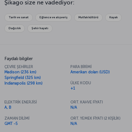
Şikago size ne vadediyor:
sizi derin mavilerin sürprizleriyle etkilemek için bekliyor. Ama ne
yaparsanız yapın mutlaka Şikago Tiyatrosu’nun zarafetine kapılarak
burada bir gösteri izleyin. Pişman olmazsınız.
Tarih ve sanat
Eğlence ve alışveriş
Mutfak kültürü
Kayak
Dağcılık
Şehir hayatı
Faydalı bilgiler
ÇEVRE ŞEHİRLER
PARA BİRİMİ
Madison (236 km)
Amerikan doları (USD)
Springfield (325 km)
ÜLKE KODU
Indianapolis (298 km)
+1
ELEKTRİK ENERJİSİ
ORT. KAHVE FİYATI
A, B
N/A
ZAMAN DİLİMİ
ORT. YEMEK FİYATI (2 KİŞİLİK)
GMT -5
N/A