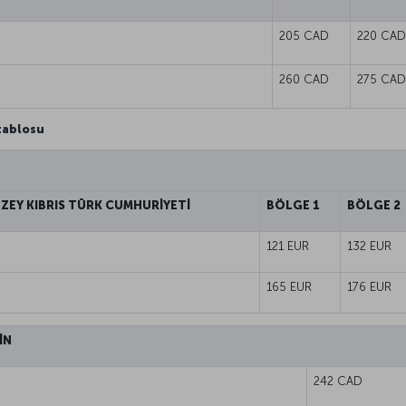
205 CAD
220 CAD
260 CAD
275 CAD
 tablosu
UZEY KIBRIS TÜRK CUMHURİYETİ
BÖLGE 1
BÖLGE 2
121 EUR
132 EUR
165 EUR
176 EUR
İN
242 CAD