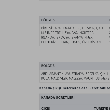
BÖLGE 3
BİRLEŞİK ARAP EMİRLİKLERİ, CEZAYİR, ÇAD,
MISIR, ERİTRE, LİBYA, FAS, İNGİLTERE,
İRLANDA, İSKOÇYA, İSPANYA, NİJER,
PORTEKİZ, SUDAN, TUNUS, ÖZBEKİSTAN
BÖLGE 5
ABD, ARJANTİN, AVUSTRALYA, BREZİLYA, ÇİN,
KÜBA, MALDİVLER, MALEZYA, MAURİTİUS, MEKS
Kanada çıkışlı seferlerde özel ücret tablo
KANADA ÜCRETLERİ
ÇIKIŞ
TÜRKİYE 