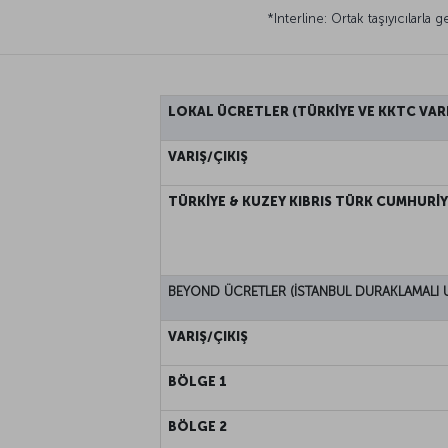
*Interline: Ortak taşıyıcılarla 
LOKAL ÜCRETLER (TÜRKİYE VE KKTC VARI
VARIŞ/ÇIKIŞ
TÜRKİYE & KUZEY KIBRIS TÜRK CUMHURİY
BEYOND ÜCRETLER (İSTANBUL DURAKLAMALI 
VARIŞ/ÇIKIŞ
BÖLGE 1
BÖLGE 2