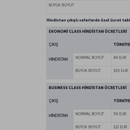
BÜYÜK BOYUT
Hindistan çıkışlı seferlerde özel ücret ta
EKONOMİ CLASS HİNDİSTAN ÜCRETLERİ
ÇIKIŞ
TÜRKİYE
NORMAL BOYUT
84 EUR
HİNDİSTAN
BÜYÜK BOYUT
105 EUR
BUSINESS CLASS HİNDİSTAN ÜCRETLERİ
ÇIKIŞ
TÜRKİYE
NORMAL BOYUT
90 EUR
HİNDİSTAN
BÜYÜK BOYUT
112 EUR