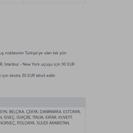
uçuş noktasının Türkiye’ye olan tek yön
UR, İstanbul - New York uçuşu için 90 EUR
çin ekstra 30 EUR tahsil edilir.
YN, BELÇİKA, ÇEKYA, DANİMARKA, ESTONYA,
 İSVEÇ, İSVİÇRE, İTALYA, KATAR, KUVEYT,
 NORVEÇ, POLONYA, SUUDİ ARABİSTAN,