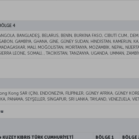
BÖLGE 4
ANGOLA, BANGLADEŞ, BELARUS, BENİN, BURKİNA FASO, CİBUTİ CUM., DEM. K
GABON, GAMBİYA, GHANA, GİNE, GÜNEY SUDAN, HİNDİSTAN, KAMERUN, KAZ
MADAGASKAR, MALİ, MOĞOLİSTAN, MORİTANYA, MOZAMBİK, NEPAL, NİJERTA
SIERRA LEONE, SOMALİ, , TACİKİSTAN, TANZANYA, UGANDA, UMMAN, ZAMBİ
 Hong Kong SAR (ÇİN), ENDONEZYA, FİLİPİNLER, GÜNEY AFRİKA, GÜNEY K
İKA, PANAMA, SEYŞELLER, SİNGAPUR, SRİ LANKA, TAYLAND, VENEZUELA, Vİ
su
& KUZEY KIBRIS TÜRK CUMHURİYETİ
BÖLGE 1
BÖLGE 