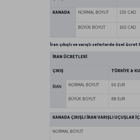
KANADA
NORMAL BOYUT
130 CAD
BÜYÜK BOYUT
160 CAD
İran çıkışlı ve varışlı seferlerde özel ücret
İRAN ÜCRETLERİ
ÇIKIŞ
TÜRKİYE & K
NORMAL BOYUT
66 EUR
İRAN
BÜYÜK BOYUT
88 EUR
KANADA ÇIKIŞLI İRAN VARIŞLI UÇUŞLAR İÇ
NORMAL BOYUT