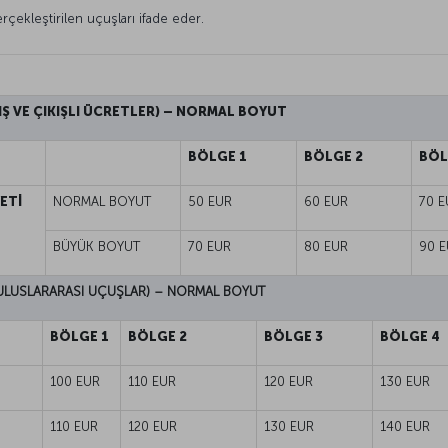
gerçekleştirilen uçuşları ifade eder.
Ş VE ÇIKIŞLI ÜCRETLER) – NORMAL BOYUT
BÖLGE 1
BÖLGE 2
BÖL
ETİ
NORMAL BOYUT
50 EUR
60 EUR
70 E
BÜYÜK BOYUT
70 EUR
80 EUR
90 E
ULUSLARARASI UÇUŞLAR) – NORMAL BOYUT
BÖLGE 1
BÖLGE 2
BÖLGE 3
BÖLGE 4
100 EUR
110 EUR
120 EUR
130 EUR
110 EUR
120 EUR
130 EUR
140 EUR