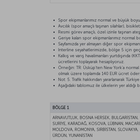
Spor ekipmanlarımız normal ve büyük boyut o
Avcılık (spor amaçlı taşınan silahlar), bisik
Resmi görev amaçlı, özel izinle taşınan ateş
Geriye kalan spor ekipmanlarımız normal boy
Sayfamızda yer almayan diğer spor ekipmanla
Interline seyahatlerimizde, bölge 5 için geç
Kalkış ve varış havalimanları yurtdışında (K
ücretlerini toplayarak hesaplıyoruz.
Örneğin: TR: Üsküp’ten New York’a normal 
olmak üzere toplamda 140 EUR ücret öders
Not: 5. Trafik hakkından yararlanarak Türkiy
Aşağıdaki tablomuz ile ülkelerin yer aldığı bö
BÖLGE 1
ARNAVUTLUK, BOSNA HERSEK, BULGARİSTAN, 
SURİYE, KARADAĞ, KOSOVA, LÜBNAN, MACAR
MOLDOVA, ROMONYA, SIRBİSTAN, SLOVAKYA, 
ÜRDÜN, YUNANİSTAN