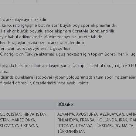
larak ikiye ayrılmaktadır.
let, kano, rafting/şişme bot ve sörf büyük boy spor ekipmanlarıdır.
li silahlar büyük boyutlu spor ekipmanı ücretiyle ücretlendirilir.
ut kabul edilmektedir. Mühimmat ayrı bir ücrete tabidir.
rı da uçuşlarımızda özel olarak ücretlendirilir.
erli olan ücret seviyelerimiz geçerlidir.
KTC hariç) olan Türkiye aktarmalı uçuş noktaları için toplam ücreti, her iki 
boyutta bir spor ekipmanı taşıyorsanız, Üsküp - İstanbul uçuşu için 50 E
iniz.
e dışında duraklama (stopover) yapan yolcularımızdan tüm spor malzemeleri i
lgeleri görebilir, ücretlerimizi inceleyebilirsiniz.
BÖLGE 2
GÜRCİSTAN, HIRVATİSTAN,
ALMANYA, AVUSTURYA, AZERBAYCAN, BAHRE
İSTAN, MAKEDONYA,
FİNLANDİYA, FRANSA, HOLLANDA, IRAK, İRAN,
SLOVENYA, UKRAYNA,
LETONYA, LİTVANYA, LÜKSEMBURG, MALTA,
TÜRKMENİSTAN