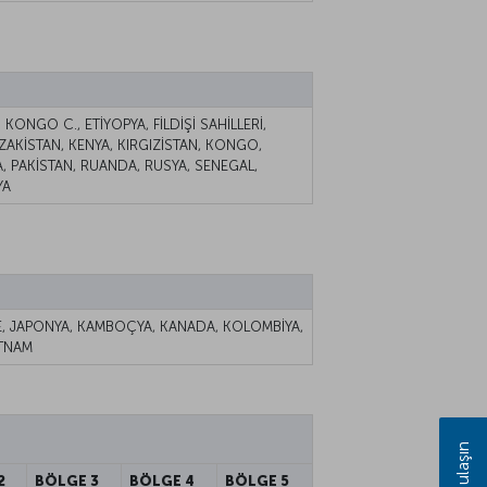
ONGO C., ETİYOPYA, FİLDİŞİ SAHİLLERİ,
AKİSTAN, KENYA, KIRGIZİSTAN, KONGO,
, PAKİSTAN, RUANDA, RUSYA, SENEGAL,
YA
ORE, JAPONYA, KAMBOÇYA, KANADA, KOLOMBİYA,
ETNAM
Bize ulaşın
2
BÖLGE 3
BÖLGE 4
BÖLGE 5