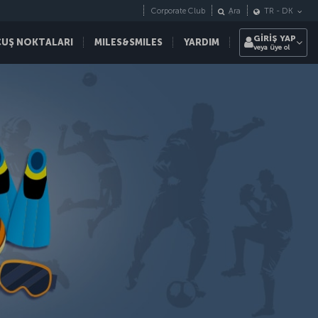
Corporate Club
Ara
TR
-
DK
GİRİŞ YAP
ÇUŞ NOKTALARI
MILES&SMILES
YARDIM
veya üye ol