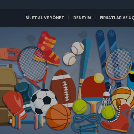
BİLET AL VE YÖNET
DENEYİM
FIRSATLAR VE U