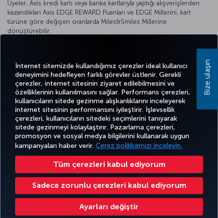
Üyeler, Axis kredi kartı veya banka kartlarıyla yaptığı alışverişlerden
kazandıkları Axis EDGE REWARD Puanları ve EDGE Millerini, kart
türüne göre değişen oranlarda Miles&Smiles Millerine
dönüştürebilir.
Axis Puanlarınızı Miles&Smiles Millerine dönüştürmek ve detaylı bilgi
için
Axis Bank web sitesini
ziyaret edebilirsiniz.
Bize ulaşın
İnternet sitemizde kullandığımız çerezler ideal kullanıcı
deneyimini hedefleyen farklı görevler üstlenir. Gerekli
çerezler, internet sitesinin ziyaret edilebilmesini ve
özelliklerinin kullanılmasını sağlar. Performans çerezleri,
kullanıcıların sitede gezinme alışkanlıklarını inceleyerek
Twitter
Facebook
Instagram
Youtube
LinkedIn
Tiktok
Blog
Pinterest
What
internet sitesinin performansını iyileştirir. İşlevsellik
çerezleri, kullanıcıların sitedeki seçimlerini tanıyarak
sitede gezinmeyi kolaylaştırır. Pazarlama çerezleri,
BİLET
FIRSATLAR
CORPORA
promosyon ve sosyal medya bilgilerini kullanarak uygun
AL VE
DENEYİM
VE UÇUŞ
YARDIM
MILES&SMILES
CLUB
YÖNET
NOKTALARI
kampanyaları haber verir.
Çerez politikamızı inceleyin.
Tüm çerezleri kabul ediyorum
Bilgi Toplumu Hizmetleri
Erişilebilirlik
Gizlilik ve Çerez Politikası
Yasal Uyarı
Yolcu Hakları
Sadece zorunlu çerezleri kabul ediyorum
Çerez Ayarlarını Değiştir
Türk Hava Yolları A.O. Her hakkı saklıdır. © 1996 - 2026
Ayarları değiştir