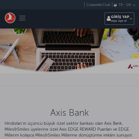
Skip to main content
Corporate Club
TR
-
DK
Toggle navigation
GİRİŞ YAP
veya üye ol
Axis Bank
Hindistan'ın üçüncü büyük özel sektör bankası olan Axis Bank,
Miles&Smiles üyelerine özel Axis EDGE REWARD Puanları ve EDGE
Millerini kolayca Miles&Smiles Millerine dönüştürme imkânı sunuyor.