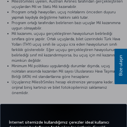
Miles&Smiles üyeleri, Austrian Airlines tarafından gerçekleştirilen
uçuşlardan Mil ve Statü Mili kazanabilir.
Program ortağı havayolları, uçuş noktalarını önceden duyuru
yapmak kaydıyla değiştirme hakkını saklı tutar.
Program ortağı tarafından belirlenen bazı uçuşlar Mil kazanımına
uygun olmayabilir.
Mil kazanımı, uçuşu gerçekleştiren havayolunun belirlediği
sınıflara göre yapılır. Ortak uçuşlarda, bilet üzerindeki Türk Hava
Yolları (THY) uçuş sınıfı ile uçuşu icra eden havayolunun sınıfı
farklılık gösterebilir. Eğer uçuşu gerçekleştiren havayolunun
belirlediği sınıf mil kazandırmıyorsa, bu uçuş için mil kazanımı
Bize ulaşın
mümkün değildir.
Minimum Mil politikası uygulandığı durumlar dışında, uçuş
noktaları arasında kazanılan Mil sayısı Uluslararası Hava Taşımacılığı
Birliği (IATA) mil standartlarına göre hesaplanır.
Uçuşlarınız Miles&Smiles hesap ekstrenize yansıyana kadar,
orijinal biniş kartınızı ve bilet fotokopilerinizi saklamanız
önemlidir.
Detaylı bilgi için
Austrian Airlines
’ın resmi internet sitesini ziyaret
edebilirsiniz.
İnternet sitemizde kullandığımız çerezler ideal kullanıcı