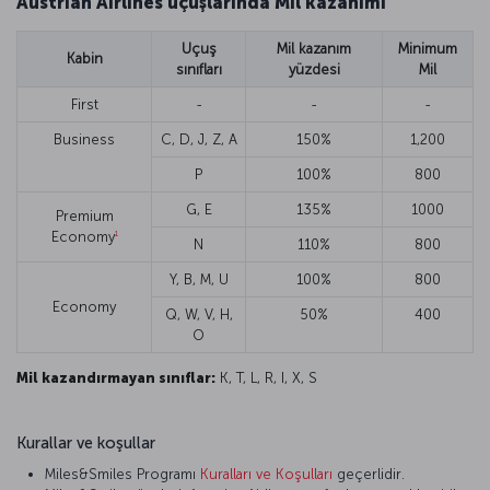
Austrian Airlines uçuşlarında Mil kazanımı
Uçuş
Mil kazanım
Minimum
Kabin
sınıfları
yüzdesi
Mil
First
-
-
-
Business
C, D, J, Z, A
150%
1,200
P
100%
800
G, E
135%
1000
Premium
1
Economy
N
110%
800
Y, B, M, U
100%
800
Economy
Q, W, V, H,
50%
400
O
Mil kazandırmayan sınıflar:
K, T, L, R, I, X, S
Kurallar ve koşullar
Miles&Smiles Programı
Kuralları ve Koşulları
geçerlidir.