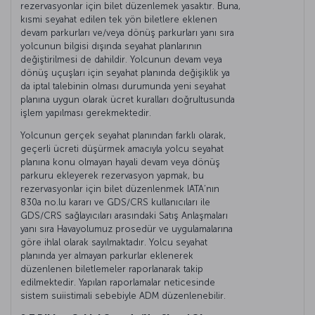
rezervasyonlar için bilet düzenlemek yasaktır. Buna,
kısmi seyahat edilen tek yön biletlere eklenen
devam parkurları ve/veya dönüş parkurları yanı sıra
yolcunun bilgisi dışında seyahat planlarının
değiştirilmesi de dahildir. Yolcunun devam veya
dönüş uçuşları için seyahat planında değişiklik ya
da iptal talebinin olması durumunda yeni seyahat
planına uygun olarak ücret kuralları doğrultusunda
işlem yapılması gerekmektedir.
Yolcunun gerçek seyahat planından farklı olarak,
geçerli ücreti düşürmek amacıyla yolcu seyahat
planına konu olmayan hayali devam veya dönüş
parkuru ekleyerek rezervasyon yapmak, bu
rezervasyonlar için bilet düzenlenmek IATA’nın
830a no.lu kararı ve GDS/CRS kullanıcıları ile
GDS/CRS sağlayıcıları arasındaki Satış Anlaşmaları
yanı sıra Havayolumuz prosedür ve uygulamalarına
göre ihlal olarak sayılmaktadır. Yolcu seyahat
planında yer almayan parkurlar eklenerek
düzenlenen biletlemeler raporlanarak takip
edilmektedir. Yapılan raporlamalar neticesinde
sistem suiistimali sebebiyle ADM düzenlenebilir.