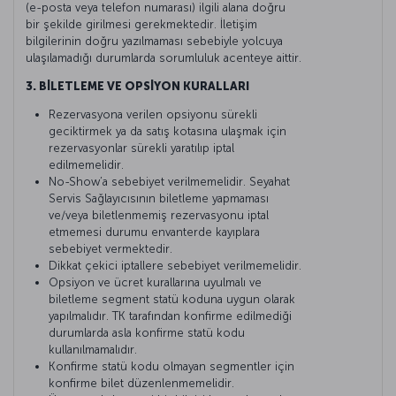
(e-posta veya telefon numarası) ilgili alana doğru
bir şekilde girilmesi gerekmektedir. İletişim
bilgilerinin doğru yazılmaması sebebiyle yolcuya
ulaşılamadığı durumlarda sorumluluk acenteye aittir.
3. BİLETLEME VE OPSİYON KURALLARI
Rezervasyona verilen opsiyonu sürekli
geciktirmek ya da satış kotasına ulaşmak için
rezervasyonlar sürekli yaratılıp iptal
edilmemelidir.
No-Show’a sebebiyet verilmemelidir. Seyahat
Servis Sağlayıcısının biletleme yapmaması
ve/veya biletlenmemiş rezervasyonu iptal
etmemesi durumu envanterde kayıplara
sebebiyet vermektedir.
Dikkat çekici iptallere sebebiyet verilmemelidir.
Opsiyon ve ücret kurallarına uyulmalı ve
biletleme segment statü koduna uygun olarak
yapılmalıdır. TK tarafından konfirme edilmediği
durumlarda asla konfirme statü kodu
kullanılmamalıdır.
Konfirme statü kodu olmayan segmentler için
konfirme bilet düzenlenmemelidir.