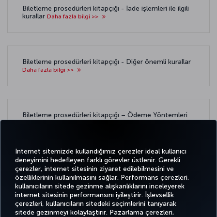
Biletleme prosedürleri kitapçığı - İade işlemleri ile ilgili
kurallar
Daha fazla bilgi >>
Biletleme prosedürleri kitapçığı - Diğer önemli kurallar
Daha fazla bilgi >>
Biletleme prosedürleri kitapçığı – Ödeme Yöntemleri
ile ilgili kurallar:
Daha fazla bilgi >>
İnternet sitemizde kullandığımız çerezler ideal kullanıcı
deneyimini hedefleyen farklı görevler üstlenir. Gerekli
çerezler, internet sitesinin ziyaret edilebilmesini ve
özelliklerinin kullanılmasını sağlar. Performans çerezleri,
kullanıcıların sitede gezinme alışkanlıklarını inceleyerek
Twitter
Facebook
Instagram
Youtube
LinkedIn
Tiktok
Blog
Pinterest
What
internet sitesinin performansını iyileştirir. İşlevsellik
çerezleri, kullanıcıların sitedeki seçimlerini tanıyarak
sitede gezinmeyi kolaylaştırır. Pazarlama çerezleri,
BİLET
FIRSATLAR
CORPORA