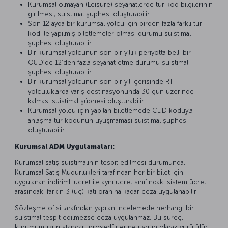
Kurumsal olmayan (Leisure) seyahatlerde tur kod bilgilerinin
girilmesi, suistimal şüphesi oluşturabilir.
Son 12 ayda bir kurumsal yolcu için birden fazla farklı tur
kod ile yapılmış biletlemeler olması durumu suistimal
şüphesi oluşturabilir.
Bir kurumsal yolcunun son bir yıllık periyotta belli bir
O&D’de 12’den fazla seyahat etme durumu suistimal
şüphesi oluşturabilir.
Bir kurumsal yolcunun son bir yıl içerisinde RT
yolculuklarda varış destinasyonunda 30 gün üzerinde
kalması suistimal şüphesi oluşturabilir.
Kurumsal yolcu için yapılan biletlemede CLID koduyla
anlaşma tur kodunun uyuşmaması suistimal şüphesi
oluşturabilir.
Kurumsal ADM Uygulamaları:
Kurumsal satış suistimalinin tespit edilmesi durumunda,
Kurumsal Satış Müdürlükleri tarafından her bir bilet için
uygulanan indirimli ücret ile aynı ücret sınıfındaki sistem ücreti
arasındaki farkın 3 (üç) katı oranına kadar ceza uygulanabilir.
Sözleşme ofisi tarafından yapılan incelemede herhangi bir
suistimal tespit edilmezse ceza uygulanmaz. Bu süreç,
kurumumuzun standart prosedürlerine uygun olarak yürütülür.