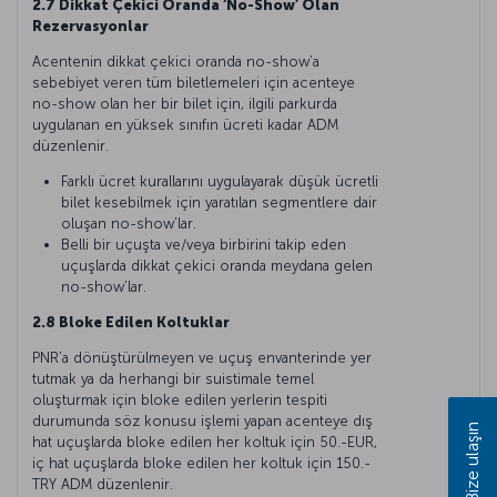
2.7 Dikkat Çekici Oranda ‘No-Show’ Olan
Rezervasyonlar
Acentenin dikkat çekici oranda no-show’a
sebebiyet veren tüm biletlemeleri için acenteye
no-show olan her bir bilet için, ilgili parkurda
uygulanan en yüksek sınıfın ücreti kadar ADM
düzenlenir.
Farklı ücret kurallarını uygulayarak düşük ücretli
bilet kesebilmek için yaratılan segmentlere dair
oluşan no-show’lar.
Belli bir uçuşta ve/veya birbirini takip eden
uçuşlarda dikkat çekici oranda meydana gelen
no-show’lar.
2.8 Bloke Edilen Koltuklar
PNR’a dönüştürülmeyen ve uçuş envanterinde yer
tutmak ya da herhangi bir suistimale temel
oluşturmak için bloke edilen yerlerin tespiti
durumunda söz konusu işlemi yapan acenteye dış
Bize ulaşın
hat uçuşlarda bloke edilen her koltuk için 50.-EUR,
iç hat uçuşlarda bloke edilen her koltuk için 150.-
TRY ADM düzenlenir.