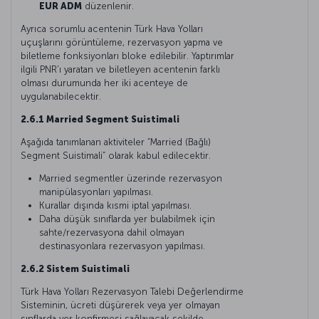
EUR ADM
düzenlenir.
Ayrıca sorumlu acentenin Türk Hava Yolları
uçuşlarını görüntüleme, rezervasyon yapma ve
biletleme fonksiyonları bloke edilebilir. Yaptırımlar
ilgili PNR’ı yaratan ve biletleyen acentenin farklı
olması durumunda her iki acenteye de
uygulanabilecektir.
2.6.1 Married Segment Suistimali
Aşağıda tanımlanan aktiviteler “Married (Bağlı)
Segment Suistimali” olarak kabul edilecektir.
Married segmentler üzerinde rezervasyon
manipülasyonları yapılması.
Kurallar dışında kısmi iptal yapılması.
Daha düşük sınıflarda yer bulabilmek için
sahte/rezervasyona dahil olmayan
destinasyonlara rezervasyon yapılması.
2.6.2 Sistem Suistimali
Türk Hava Yolları Rezervasyon Talebi Değerlendirme
Sisteminin, ücreti düşürerek veya yer olmayan
sınflarda yer konfirmesi sağlayacak şekilde