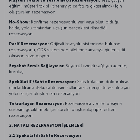
Müşteri Takibi ve Test Amaçlı Rezervasyon:
Test, çalışan
eğitimi, müşteri takibi (itinerary ya da fatura çıktısı almak) için
oluşturulan rezervasyon.
No-Show:
Konfirme rezervasyonlu yeri veya bileti olduğu
halde, yolcu tarafından uçuşun gerçekleştirilmediği
rezervasyon.
Pasif Rezervasyon:
Orijinali havayolu sisteminde bulunan
rezervasyonu, GDS sisteminde biletleme amacıyla girilen aktif
olmayan rezervasyon.
Seyahat Servis Sağlayıcısı:
Seyahat hizmeti sağlayan acente,
kuruluş.
Spekülatif /Sahte Rezervasyon:
Satış kotasının doldurulması
gibi farklı amaçlarla, sahte isim kullanılarak, gerçekte var olmayan
yolcular için oluşturulan rezervasyon.
Tekrarlayan Rezervasyon:
Rezervasyona verilen opsiyon
süresini geciktirmek için sürekli oluşturulup iptal edilen
rezervasyon.
2. HATALI REZERVASYON İŞLEMLERİ
2.1 Spekülatif/Sahte Rezervasyon