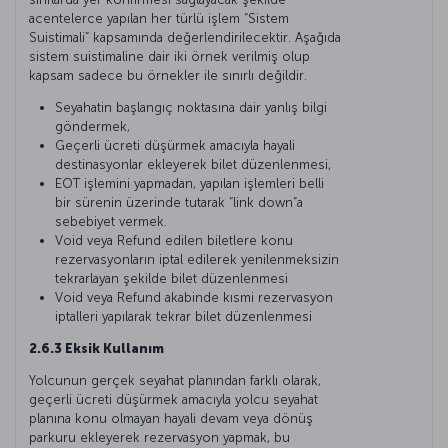
acentelerce yapılan her türlü işlem “Sistem
Suistimali” kapsamında değerlendirilecektir. Aşağıda
sistem suistimaline dair iki örnek verilmiş olup
kapsam sadece bu örnekler ile sınırlı değildir.
Seyahatin başlangıç noktasına dair yanlış bilgi
göndermek,
Geçerli ücreti düşürmek amacıyla hayali
destinasyonlar ekleyerek bilet düzenlenmesi,
EOT işlemini yapmadan, yapılan işlemleri belli
bir sürenin üzerinde tutarak “link down”a
sebebiyet vermek.
Void veya Refund edilen biletlere konu
rezervasyonların iptal edilerek yenilenmeksizin
tekrarlayan şekilde bilet düzenlenmesi
Void veya Refund akabinde kısmi rezervasyon
iptalleri yapılarak tekrar bilet düzenlenmesi
2.6.3 Eksik Kullanım
Yolcunun gerçek seyahat planından farklı olarak,
geçerli ücreti düşürmek amacıyla yolcu seyahat
planına konu olmayan hayali devam veya dönüş
parkuru ekleyerek rezervasyon yapmak, bu