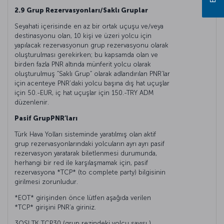
2.9 Grup Rezervasyonları/Saklı Gruplar
Seyahati içerisinde en az bir ortak uçuşu ve/veya
destinasyonu olan, 10 kişi ve üzeri yolcu için
yapılacak rezervasyonun grup rezervasyonu olarak
oluşturulması gerekirken; bu kapsamda olan ve
birden fazla PNR altında münferit yolcu olarak
oluşturulmuş ”Saklı Grup” olarak adlandırılan PNR’lar
için acenteye PNR’daki yolcu başına dış hat uçuşlar
için 50.-EUR, iç hat uçuşlar için 150.-TRY ADM
düzenlenir.
Pasif GrupPNR’ları
Türk Hava Yolları sisteminde yaratılmış olan aktif
grup rezervasyonlarındaki yolcuların ayrı ayrı pasif
rezervasyon yaratarak biletlenmesi durumunda,
herhangi bir red ile karşılaşmamak için, pasif
rezervasyona *TCP* (to complete party) bilgisinin
girilmesi zorunludur.
*EOT* girişinden önce lütfen aşağıda verilen
*TCP* girişini PNR’a giriniz.
3OSI TK TCP30 (grup rezindeki yolcu sayısı ),