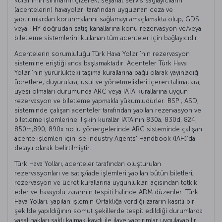
kullanımın sınırlarını çizerek, seyahat servis sağlayıcıların
(acentelerin) havayolları tarafından uygulanan ceza ve
yaptırımlardan korunmalarını sağlamayı amaçlamakta olup, GDS
veya THY doğrudan satış kanallarına konu rezervasyon ve/veya
biletleme sistemlerini kullanan tüm acenteler için bağlayıcıdır.
Acentelerin sorumluluğu Türk Hava Yolları’nın rezervasyon
sistemine eriştiği anda başlamaktadır. Acenteler Türk Hava
Yolları’nın yürürlükteki taşıma kurallarına bağlı olarak yayınladığı
ücretlere, duyurulara, usul ve yönetmelikleri içeren talimatlara,
üyesi olmaları durumunda ARC veya IATA kurallarına uygun
rezervasyon ve biletleme yapmakla yükümlüdürler. BSP , ASD,
sisteminde çalışan acenteler tarafından yapılan rezervasyon ve
biletleme işlemlerine ilişkin kurallar IATA’nın 830a, 830d, 824,
850m,890, 890x no.lu yönergelerinde ARC sisteminde çalışan
acente işlemleri için ise Industry Agents' Handbook (IAH)’da
detaylı olarak belirtilmiştir.
Türk Hava Yolları, acenteler tarafından oluşturulan
rezervasyonları ve satış/iade işlemleri yapılan bütün biletleri,
rezervasyon ve ücret kurallarına uygunlukları açısından tetkik
eder ve havayolu zararının tespiti halinde ADM düzenler. Türk
Hava Yolları, yapılan işlemin Ortaklığa verdiği zararın kasıtlı bir
şekilde yapıldığının somut şekillerde tespit edildiği durumlarda
yasal hakları saklı kalmak kaydı ile ilave yaptırımlar uygulayabilir.