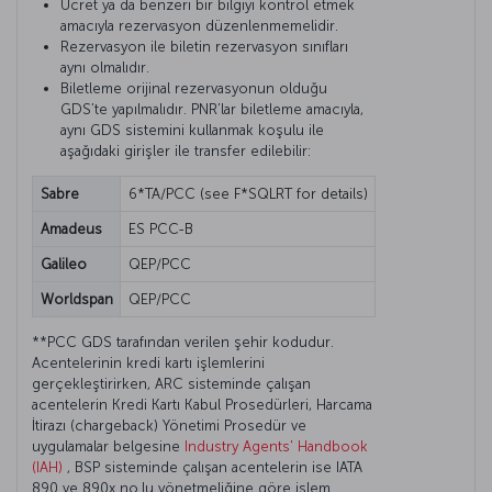
Ücret ya da benzeri bir bilgiyi kontrol etmek
amacıyla rezervasyon düzenlenmemelidir.
Rezervasyon ile biletin rezervasyon sınıfları
aynı olmalıdır.
Biletleme orijinal rezervasyonun olduğu
GDS’te yapılmalıdır. PNR’lar biletleme amacıyla,
aynı GDS sistemini kullanmak koşulu ile
aşağıdaki girişler ile transfer edilebilir:
Sabre
6*TA/PCC (see F*SQLRT for details)
Amadeus
ES PCC-B
Galileo
QEP/PCC
Worldspan
QEP/PCC
**PCC GDS tarafından verilen şehir kodudur.
Acentelerinin kredi kartı işlemlerini
gerçekleştirirken, ARC sisteminde çalışan
acentelerin Kredi Kartı Kabul Prosedürleri, Harcama
İtirazı (chargeback) Yönetimi Prosedür ve
uygulamalar belgesine
Industry Agents' Handbook
(IAH)
, BSP sisteminde çalışan acentelerin ise IATA
890 ve 890x no.lu yönetmeliğine göre işlem