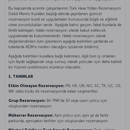
Bu kapsamda acente çalışanlarının Türk Hava Yolları Rezervasyon
Debit Memo Kuralları başlığı altında yayınlanan güncel
rezervasyon kural ve uygulamaları konusunda bilgili ve eğitimli
olma zorunlulukları vardır. Aşağıda bahsi geçen, fakat bunlarla da
limitli kalmayan, hatalı rezervasyon olarak kabul edilecek
uygulamalarda bulunmamalıdır. Hatalı rezervasyon olarak
değerlendirilen tüm işlemlerin aşağıda belirtilen şartlarda ve
tutarlarda ADM’e neden olacağını üzülerek bildiririz.
Aşağıda belirtilen kurallara bağlı kalınması, ilgili tüm iş ortakları
için fayda sağlayacak olup sonuç olarak yolcular için daha kaliteli
bir hizmet üretilmesini mümkün kılacaktır.
1. TANIMLAR
Etkin Olmayan Rezervasyon:
PN, HX, UN, NO, SC, TK, UC, US,
WK statü kodu ile rezervasyonda kalan segmentler.
Grup Rezervasyon:
Bir PNR’da 10 veya üzeri yolcu için
oluşturulan rezervasyon.
Mükerrer Rezervasyon:
Aynı yolcu için, aynı ya da farklı
parkurda, aynı/yakın tarihler için oluşturulan rezervasyon.