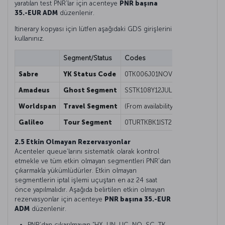
yaratılan test PNR’lar için acenteye
PNR başına
35.-EUR ADM
düzenlenir.
Itinerary kopyası için lütfen aşağıdaki GDS girişlerini
kullanınız.
Segment/Status
Codes
Sabre
YK Status Code
0TK006J01NOVORDISTYK1
Amadeus
Ghost Segment
SSTK108Y12JULISTESBGK1/080009
Worldspan
Travel Segment
(From availability screen) 01Y1@T
Galileo
Tour Segment
0TURTKBK1IST26NOV-FREE FORMAT 
2.5 Etkin Olmayan Rezervasyonlar
Acenteler queue’larını sistematik olarak kontrol
etmekle ve tüm etkin olmayan segmentleri PNR’dan
çıkarmakla yükümlüdürler. Etkin olmayan
segmentlerin iptal işlemi uçuştan en az 24 saat
önce yapılmalıdır. Aşağıda belirtilen etkin olmayan
rezervasyonlar için acenteye
PNR başına 35.-EUR
ADM
düzenlenir.
PNR’dan çıkarılmayan “HX, UN, UC, NO, SC, TK,