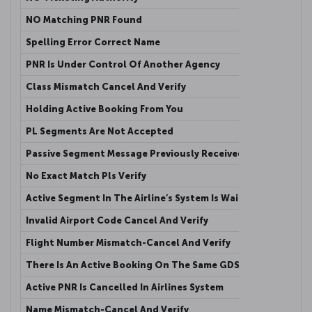
NO Matching PNR Found
Havayol
Spelling Error Correct Name
Yolcu i
PNR Is Under Control Of Another Agency
Havayol
Class Mismatch Cancel And Verify
Pasif r
Holding Active Booking From You
Pasif r
PL Segments Are Not Accepted
Pasif r
Passive Segment Message Previously Received
İlgili 
No Exact Match Pls Verify
Türk Ha
Active Segment In The Airline’s System Is Waitlisted
Acente 
Invalid Airport Code Cancel And Verify
Acente 
Flight Number Mismatch-Cancel And Verify
Pasif r
There Is An Active Booking On The Same GDS
Aktif k
Active PNR Is Cancelled In Airlines System
Havayol
Name Mismatch-Cancel And Verify
Orjinal