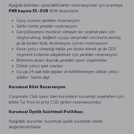
Aşağıda belirtilen spekülatif/sahte rezervasyonlar için acenteye
PNR başına 35.-
EUR
ADM düzenlenir.
Uçuş sonrası yaratılan rezervasyon.
Sahte isimle yaratılan rezervasyon.
Gerçekleşmesi mümkün olmayan bir seyahat planı için
oluşturulmuş, bağlantı uçuşu varışından öncesine alınmış
ya da birden fazla destinasyon içeren rezervasyon.
Kesin yolcu olmadığı halde yer bloke etmek ya da GDS
segment kotasına ulaşabilmek için yaratılan rezervasyon.
Biletleme amacı dışında yaratılan open segmentler.
Dikkat çekici iptal oranları.
Uçuşa 24 saat kala yapılan ve biletlenmeyen dikkat çekici
iptaller. (same day)
Kurumsal Bilet Rezervasyon
Corporate Club üyesi olan kurumların kurumsal seyahatleri için,
bilete Tur Kod ve pnra CLID girilen rezervasyondur.
Kurumsal Üyelik Suistimali Politikası
Aşağıdaki durumlar, kurumsal üyelik suistimali olarak
değerlendirilebilir: