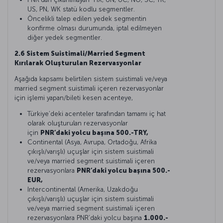
US, PN, WK statü kodlu segmentler.
Öncelikli talep edilen yedek segmentin
konfirme olması durumunda, iptal edilmeyen
diğer yedek segmentler.
2.6 Sistem Suistimali/Married Segment
Kırılarak Oluşturulan Rezervasyonlar
Aşağıda kapsamı belirtilen sistem suistimali ve/veya
married segment suistimali içeren rezervasyonlar
için işlemi yapan/bileti kesen acenteye,
Türkiye’deki acenteler tarafından tamamı iç hat
olarak oluşturulan rezervasyonlar
için
PNR’daki yolcu başına 500.-TRY,
Continental (Asya, Avrupa, Ortadoğu, Afrika
çıkışlı/varışlı) uçuşlar için sistem suistimali
ve/veya married segment suistimali içeren
rezervasyonlara
PNR’daki yolcu başına 500.-
EUR,
Intercontinental (Amerika, Uzakdoğu
çıkışlı/varışlı) uçuşlar için sistem suistimali
ve/veya married segment suistimali içeren
rezervasyonlara PNR’daki yolcu başına
1.000.-