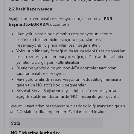
2.2 Pasif Rezervasyon
Aşağıda belirtilen pasif rezervasyonlar için acenteye
PNR
başına 35.-EUR ADM
düzenlenir.
Hava yolu sisteminde yaratılan rezervasyonun acente
tarafından biletlenebilmesi için oluşturulan pasif
rezervasyonlar dışında kalan pasif segmentler.
Yolcunun itinerary örneği ya da fatura talebi üzerine yaratılan
pasif rezervasyon. Itenerary örneği için 2.4 maddesi altında
yer alan GDS girişleri kullanılmalıdır.
Biletleme yetkisi olmayan non-IATA acenteler tarafından
yaratılan pasif rezervasyonlar.
Hava yolu tarafından rezervasyonun reddedildiği manasına
gelen tüm NO statü kodlu segmentler.
Seyahat Servis Sağlayıcının yarattığı pasif rezervasyonlar
aşağıda açıklanan durumlarda “NO” mesajı ile geri çevrilir.
Hava yolu tarafından rezervasyonun reddedildiği manasına gelen
tüm NO statü kodlu segmentler PNR’dan çıkartılmalıdır.
Statü
Açıklam
NO Ticketing Authority
Bu mesa