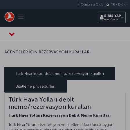
Skip to main content
Corporate Club
TR
-
DK
Toggle navigation
GİRİŞ YAP
veya üye ol
ACENTELER İÇİN REZERVASYON KURALLARI
Türk Hava Yolları debit memo/rezervasyon kuralları
Biletleme prosedürleri
Türk Hava Yolları debit
memo/rezervasyon kuralları
Türk Hava Yolları Rezervasyon Debit Memo Kuralları
Türk Hava Yolları, rezervasyon ve biletleme kurallarına uygun