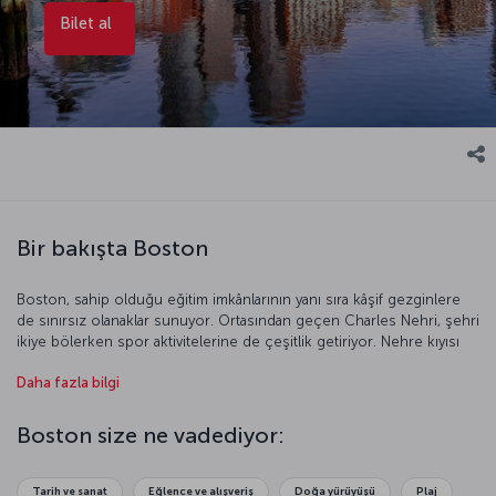
Bilet al
Bir bakışta Boston
Boston, sahip olduğu eğitim imkânlarının yanı sıra kâşif gezginlere
de sınırsız olanaklar sunuyor. Ortasından geçen Charles Nehri, şehri
ikiye bölerken spor aktivitelerine de çeşitlik getiriyor. Nehre kıyısı
olan Harvard, MIT ve Boston üniversitelerinin eğlenceli spor
Daha fazla bilgi
aktivitelerine rastlarsanız, bu şansı iyi değerlendirin ve uzun uzun
seyredin. Boston’da genç nüfusun dinamizmini kentin sokaklarında,
meydanlarında hissedebilir, müzelerde Avrupa’daymışsınız gibi
Boston size ne vadediyor:
sanatla iç içe olabilirsiniz. Boston Common ya da Public Garden’da
doğanın huzur veren ortamıyla baş başa kalırken, Freedom Trail
olarak anılan bölgede Boston’un tarihine ışık tutan yapı ve anıtlarla
Tarih ve sanat
Eğlence ve alışveriş
Doğa yürüyüşü
Plaj