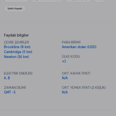
zamanda yolculuk hissini yaşayabilirsiniz. Boston gezinizden kültürel
olarak zenginleşmiş, genç ve dinamik nüfusu sayesinde de
Şehir hayatı
gençleşmiş olarak dönmeniz işten bile değil.
Faydalı bilgiler
ÇEVRE ŞEHİRLER
PARA BİRİMİ
Brookline (8 km)
Amerikan doları (USD)
Cambridge (5 km)
ÜLKE KODU
Newton (16 km)
+1
ELEKTRİK ENERJİSİ
ORT. KAHVE FİYATI
A, B
N/A
ZAMAN DİLİMİ
ORT. YEMEK FİYATI (2 KİŞİLİK)
GMT -5
N/A