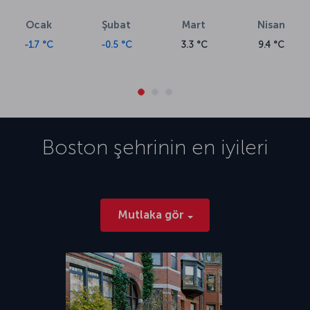
Ocak
Şubat
Mart
Nisan
-1.7 °C
-0.5 °C
3.3 °C
9.4 °C
Boston
şehrinin en iyileri
Mutlaka gör