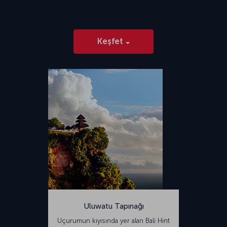
Keşfet
Uluwatu Tapınağı
Uçurumun kıyısında yer alan Bali Hint