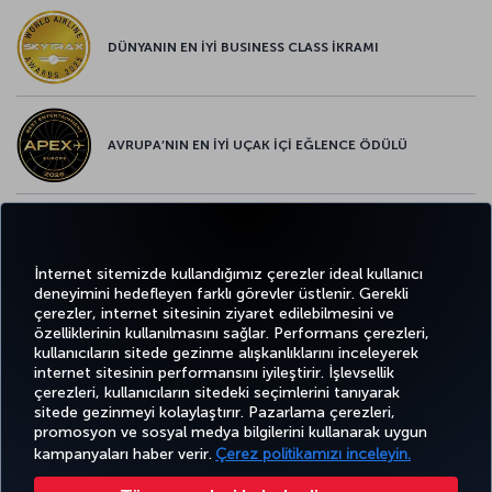
DÜNYANIN EN İYİ BUSINESS CLASS İKRAMI
AVRUPA’NIN EN İYİ UÇAK İÇİ EĞLENCE ÖDÜLÜ
AVRUPA’NIN EN İYİ YİYECEK ve İÇECEK ÖDÜLÜ
İnternet sitemizde kullandığımız çerezler ideal kullanıcı
deneyimini hedefleyen farklı görevler üstlenir. Gerekli
çerezler, internet sitesinin ziyaret edilebilmesini ve
özelliklerinin kullanılmasını sağlar. Performans çerezleri,
kullanıcıların sitede gezinme alışkanlıklarını inceleyerek
Twitter
Facebook
Instagram
Youtube
LinkedIn
Tiktok
Blog
Pinterest
What
internet sitesinin performansını iyileştirir. İşlevsellik
çerezleri, kullanıcıların sitedeki seçimlerini tanıyarak
sitede gezinmeyi kolaylaştırır. Pazarlama çerezleri,
BİLET
FIRSATLAR
CORPORA
AL VE
DENEYİM
VE UÇUŞ
YARDIM
MILES&SMILES
promosyon ve sosyal medya bilgilerini kullanarak uygun
CLUB
YÖNET
NOKTALARI
kampanyaları haber verir.
Çerez politikamızı inceleyin.