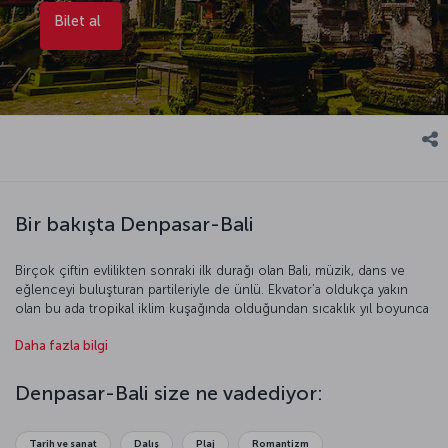
Bilet al
Bir bakışta Denpasar-Bali
Birçok çiftin evlilikten sonraki ilk durağı olan Bali, müzik, dans ve
eğlenceyi buluşturan partileriyle de ünlü. Ekvator’a oldukça yakın
olan bu ada tropikal iklim kuşağında olduğundan sıcaklık yıl boyunca
20-35 derece arasında değişiyor. Bali’yi ziyaret etmeyi
Daha fazla bilgi
düşünüyorsanız adayı dönem dönem etkisi altına alan muson
yağmurlarına karşı dikkatli olmalısınız.
Denpasar-Bali size ne vadediyor:
Tarih ve sanat
Dalış
Plaj
Romantizm