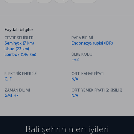
Faydalı bilgiler
ÇEVRE ŞEHİRLER
PARA BİRİMİ
Seminyak (7 km)
Endonezya rupisi (IDR)
Ubud (23 km)
ÜLKE KODU
Lombok (146 km)
+62
ELEKTRİK ENERJİSİ
ORT. KAHVE FİYATI
C, F
N/A
ZAMAN DİLİMİ
ORT. YEMEK FİYATI (2 KİŞİLİK)
GMT +7
N/A
Bali
şehrinin en iyileri