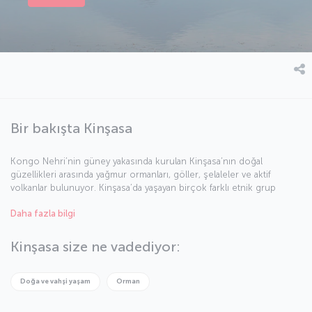
Bir bakışta Kinşasa
Kongo Nehri’nin güney yakasında kurulan Kinşasa’nın doğal
güzellikleri arasında yağmur ormanları, göller, şelaleler ve aktif
volkanlar bulunuyor. Kinşasa’da yaşayan birçok farklı etnik grup
kentin renkli yüzünü yansıtıyor. Belçika sömürgesi olduğu
Daha fazla bilgi
dönemlerde Léopoldville adıyla anılan şehir, 1967 yılından beri
Kinşasa adını kullanıyor. Eşsiz doğasıyla ziyaretçilerini kucaklayan
Kinşasa, yeni ve ilginç yerler keşfetmek isteyenlerin kenti.
Kinşasa size ne vadediyor:
Doğa ve vahşi yaşam
Orman