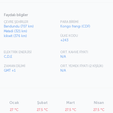
Faydalı bilgiler
ÇEVRE ŞEHİRLER
PARA BİRİMİ
Bandundu (707 km)
Kongo frangı (CDF)
Matadi (321 km)
ÜLKE KODU
kikwit (376 km)
+243
ELEKTRİK ENERJİSİ
ORT. KAHVE FİYATI
C,D,E
N/A
ZAMAN DİLİMİ
ORT. YEMEK FİYATI (2 KİŞİLİK)
GMT +1
N/A
Ocak
Şubat
Mart
Nisan
27 °C
27.5 °C
27.5 °C
27.5 °C