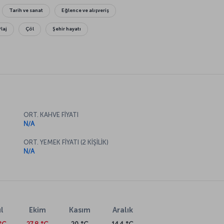
Tarih ve sanat
Eğlence ve alışveriş
Plaj
Çöl
Şehir hayatı
ORT. KAHVE FİYATI
N/A
ORT. YEMEK FİYATI (2 KİŞİLİK)
N/A
l
Ekim
Kasım
Aralık