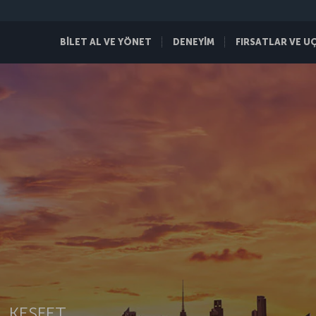
BİLET AL VE YÖNET
DENEYİM
FIRSATLAR VE U
 KEŞFET.