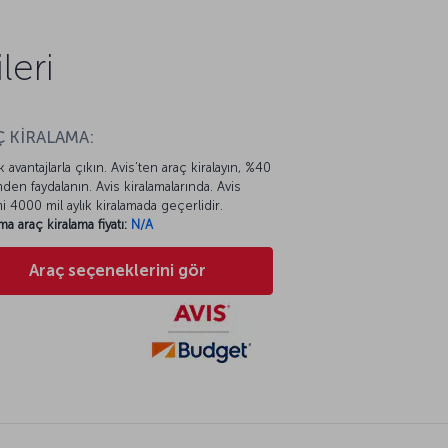
leri
 KİRALAMA:
k avantajlarla çıkın. Avis’ten araç kiralayın, %40
mden faydalanın. Avis kiralamalarında. Avis
mi 4000 mil aylık kiralamada geçerlidir.
ma araç kiralama fiyatı:
N/A
Araç seçeneklerini gör