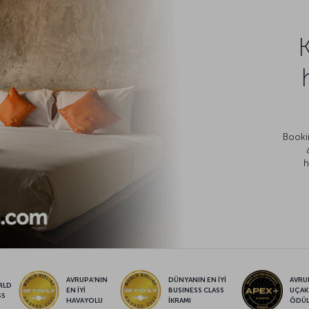
Bookin
h
AVRUPA’NIN
DÜNYANIN EN İYİ
AVRUP
RLD
EN İYİ
BUSINESS CLASS
UÇAK
SS
HAVAYOLU
İKRAMI
ÖDÜ