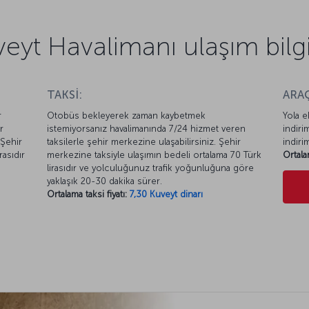
eyt Havalimanı ulaşım bilgi
TAKSİ:
ARAÇ
r
Otobüs bekleyerek zaman kaybetmek
Yola e
r
istemiyorsanız havalimanında 7/24 hizmet veren
indiri
 Şehir
taksilerle şehir merkezine ulaşabilirsiniz. Şehir
indiri
asıdır
merkezine taksiyle ulaşımın bedeli ortalama 70 Türk
Ortala
lirasıdır ve yolculuğunuz trafik yoğunluğuna göre
yaklaşık 20-30 dakika sürer.
Ortalama taksi fiyatı:
7,30 Kuveyt dinarı