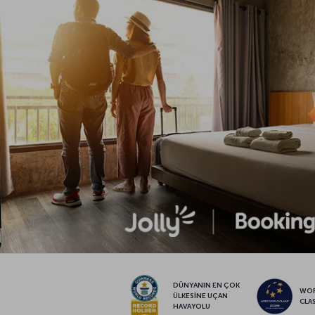
DÜNYANIN EN ÇOK
WO
ÜLKESİNE UÇAN
CLA
HAVAYOLU