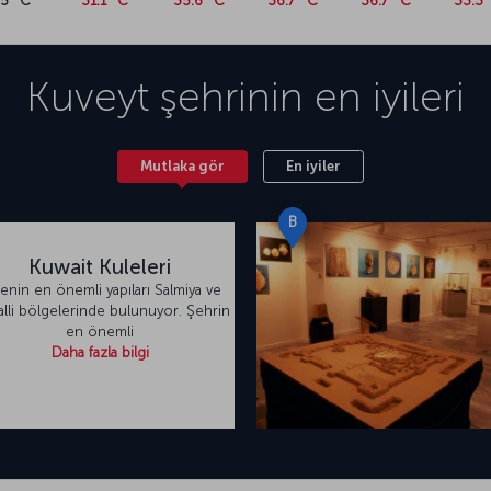
25 °C
31.1 °C
35.6 °C
36.7 °C
36.7 °C
33.3 
Kuveyt
şehrinin en iyileri
Mutlaka gör
En iyiler
B
Kuwait Kuleleri
enin en önemli yapıları Salmiya ve
lli bölgelerinde bulunuyor. Şehrin
en önemli
Daha fazla bilgi