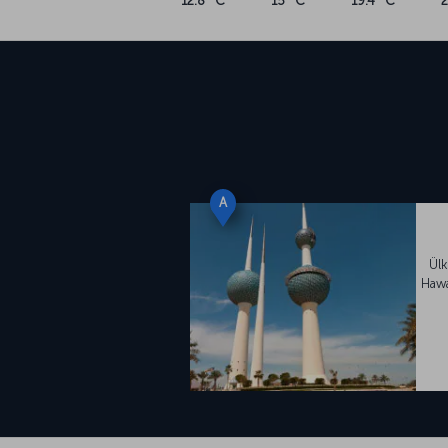
12.8 °C
15 °C
19.4 °C
A
Ülk
Hawa