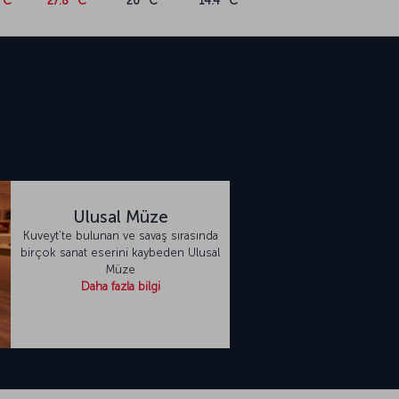
°C
27.8 °C
20 °C
14.4 °C
Ulusal Müze
Kuveyt’te bulunan ve savaş sırasında
birçok sanat eserini kaybeden Ulusal
Müze
Daha fazla bilgi