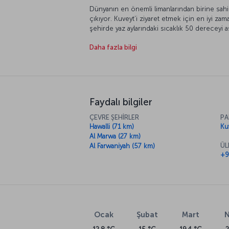
Dünyanın en önemli limanlarından birine sah
çıkıyor. Kuveyt’i ziyaret etmek için en iyi za
şehirde yaz aylarındaki sıcaklık 50 dereceyi 
yakından bakmaya hazır olun.
Daha fazla bilgi
Faydalı bilgiler
ÇEVRE ŞEHİRLER
PA
Hawalli (71 km)
Ku
Al Marwa (27 km)
ÜL
Al Farwaniyah (57 km)
+9
Ocak
Şubat
Mart
N