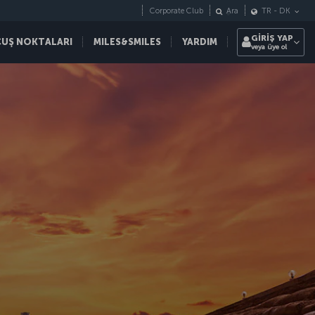
Corporate Club
Ara
TR
-
DK
GİRİŞ YAP
ÇUŞ NOKTALARI
MILES&SMILES
YARDIM
veya üye ol