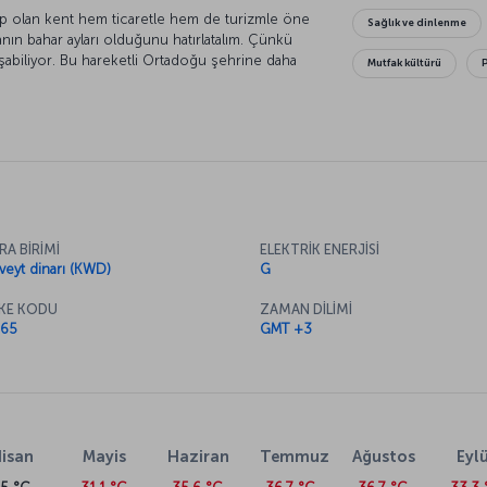
ip olan kent hem ticaretle hem de turizmle öne
Sağlık ve dinlenme
manın bahar ayları olduğunu hatırlatalım. Çünkü
aşabiliyor. Bu hareketli Ortadoğu şehrine daha
Mutfak kültürü
RA BİRİMİ
ELEKTRİK ENERJİSİ
veyt dinarı (KWD)
G
KE KODU
ZAMAN DİLİMİ
65
GMT +3
isan
Mayis
Haziran
Temmuz
Ağustos
Eylü