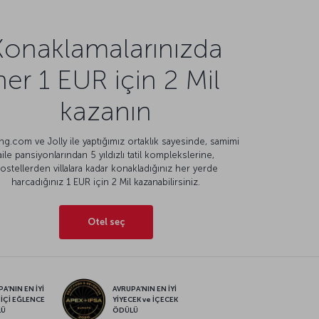
Konaklamalarınızda
her 1 EUR için 2 Mil
kazanın
g.com ve Jolly ile yaptığımız ortaklık sayesinde, samimi
aile pansiyonlarından 5 yıldızlı tatil komplekslerine,
ostellerden villalara kadar konakladığınız her yerde
harcadığınız 1 EUR için 2 Mil kazanabilirsiniz.
Otel seç
A’NIN EN İYİ
AVRUPA’NIN EN İYİ
 İÇİ EĞLENCE
YİYECEK ve İÇECEK
LÜ
ÖDÜLÜ