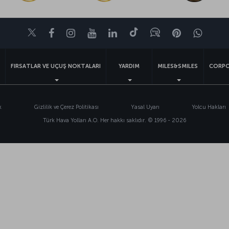
Twitter
Facebook
Instagram
Youtube
LinkedIn
Tiktok
Blog
Pinterest
What
FIRSATLAR VE UÇUŞ NOKTALARI
YARDIM
MILES&SMILES
CORPO
k
Gizlilik ve Çerez Politikası
Yasal Uyarı
Yolcu Hakları
Türk Hava Yolları A.O. Her hakkı saklıdır. © 1996 - 2026