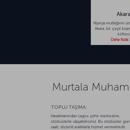
Akar
Nijerya mutfağının ünl
Akara, bir çeşit kızar
köftesi
Daha fazla 
Murtala Muhamme
TOPLU TAŞIMA:
Havalimanından Lagos şehir merkezine,
otobüslerle ulaşabilirsiniz. Bu otobüsler gü
saati, düzenli aralıklarla hizmet vermektedir.