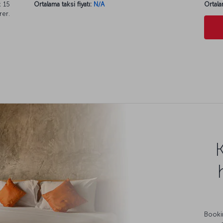
k 15
Ortalama taksi fiyatı:
N/A
Ortala
rer.
Bookin