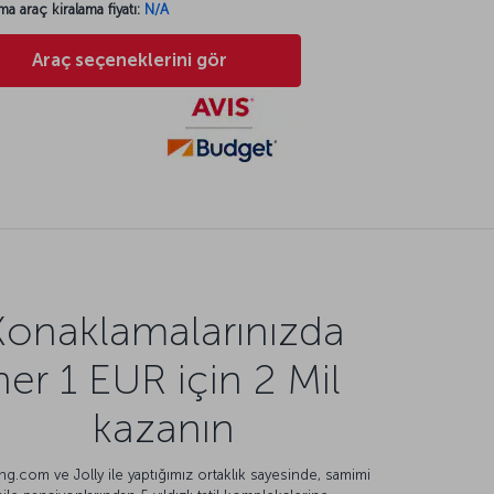
ma araç kiralama fiyatı:
N/A
Araç seçeneklerini gör
Konaklamalarınızda
her 1 EUR için 2 Mil
kazanın
g.com ve Jolly ile yaptığımız ortaklık sayesinde, samimi