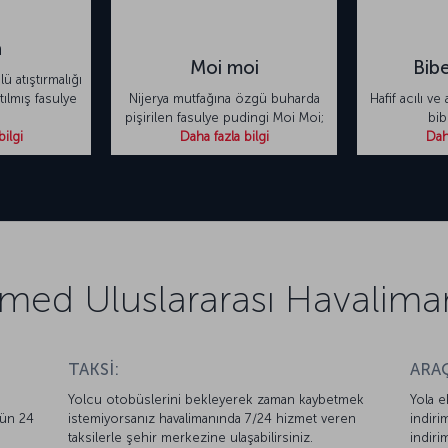
a
Moi moi
Bib
ü atıştırmalığı
tılmış fasulye
Nijerya mutfağına özgü buharda
Hafif acılı ve
pişirilen fasulye pudingi Moi Moi;
bib
bilgi
Daha fazla bilgi
Daha
d Uluslararası Havalimanı 
TAKSİ:
ARAÇ
Yolcu otobüslerini bekleyerek zaman kaybetmek
Yola e
nün 24
istemiyorsanız havalimanında 7/24 hizmet veren
indiri
taksilerle şehir merkezine ulaşabilirsiniz.
indiri