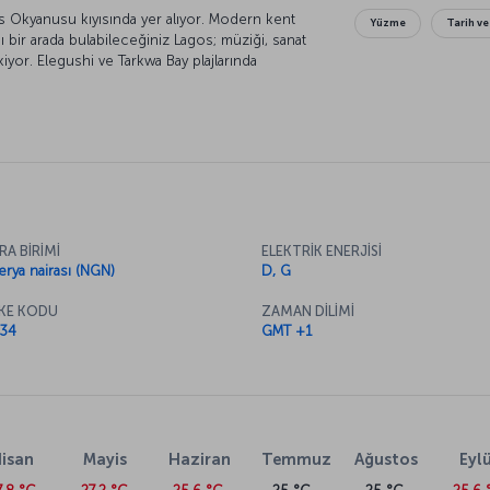
las Okyanusu kıyısında yer alıyor. Modern kent
Yüzme
Tarih ve
sı bir arada bulabileceğiniz Lagos; müziği, sanat
ekiyor. Elegushi ve Tarkwa Bay plajlarında
 Nijerya Ulusal Müzesi’ni ve Nike Sanat Galerisi’ni
oktası ise Victoria Adası. Şehir merkezinden bir
telleri ve restoranlarıyla ünlü. Lagos’un enerji
rünler, kumaşlar, baharatlar ve deniz ürünleri
eşfetmek için bir Lagos uçak bileti alabilir;
k adımını atabilirsiniz.
 uçak bileti alın
a’nın güzel sahilleriyle ünlü şehri Lagos’a
RA BİRİMİ
ELEKTRİK ENERJİSİ
ileti fiyatları dönemsel olarak değişkenlik
jerya nairası (NGN)
D, G
ern bir şehir hayatını keşfedebileceğiniz bir
ekliyor!
KE KODU
ZAMAN DİLİMİ
34
GMT +1
limanı hakkında
, Murtala Muhammed Uluslararası Havalimanı’na
unan havalimanı, uluslararası standartlarda
erkezine yaklaşık 15 kilometre uzaklıkta
isan
Mayis
Haziran
Temmuz
Ağustos
Eylü
ya araç kiralama seçenekleriyle kolaylıkla