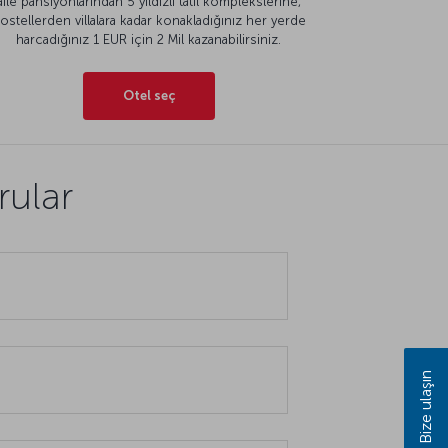
aile pansiyonlarından 5 yıldızlı tatil komplekslerine,
ostellerden villalara kadar konakladığınız her yerde
harcadığınız 1 EUR için 2 Mil kazanabilirsiniz.
Otel seç
rular
Bize ulaşın