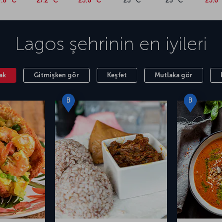
7.8 °C
27.2 °C
25.6 °C
25 °C
25 °C
25.6 
Lagos
şehrinin en iyileri
ak
Gitmişken gör
Keşfet
Mutlaka gör
B
B