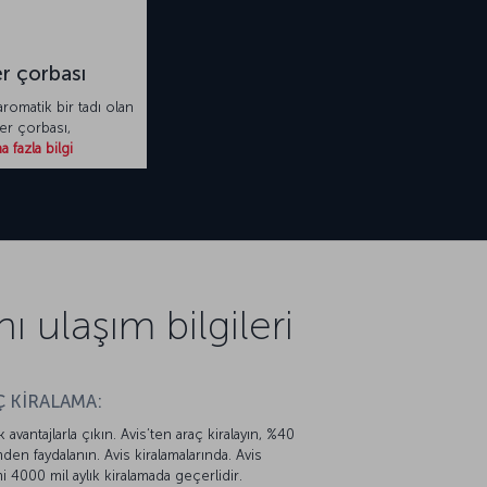
er çorbası
 aromatik bir tadı olan
er çorbası,
 fazla bilgi
ulaşım bilgileri
 KİRALAMA:
k avantajlarla çıkın. Avis’ten araç kiralayın, %40
mden faydalanın. Avis kiralamalarında. Avis
mi 4000 mil aylık kiralamada geçerlidir.