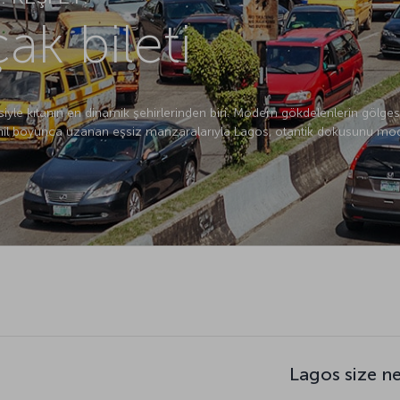
ak bileti
rjisiyle kıtanın en dinamik şehirlerinden biri. Modern gökdelenlerin göl
 sahil boyunca uzanan eşsiz manzaralarıyla Lagos, otantik dokusunu mo
Lagos size n