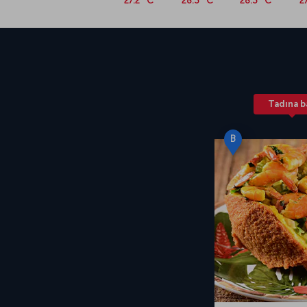
27.2 °C
28.3 °C
28.3 °C
2
Tadına b
B