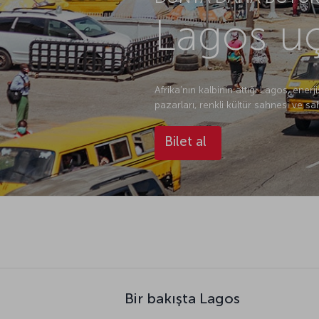
Lagos uç
Afrika’nın kalbinin attığı Lagos, ene
pazarları, renkli kültür sahnesi ve
Bilet al
Bir bakışta Lagos