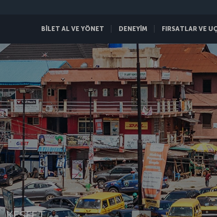
BİLET AL VE YÖNET
DENEYİM
FIRSATLAR VE U
 KEŞFET.