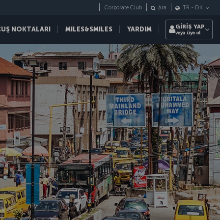
Corporate Club
Ara
TR
-
DK
GİRİŞ YAP
ÇUŞ NOKTALARI
MILES&SMILES
YARDIM
veya üye ol