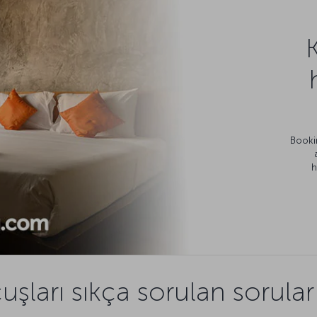
Bookin
h
şları sıkça sorulan sorular