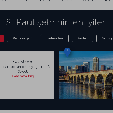
.9 °C
15 °C
20.6 °C
23.3 °C
22.2 °C
16.7 
aklaşık 20 kilometre mesafede yer alan
 ulaşım hizmetleri sunuluyor.
St Paul
şehrinin en iyileri
Mutlaka gör
Tadına bak
Keşfet
Gitmiş
B
Eat Street
arca restoranı bir araya getiren Eat
Street,
Daha fazla bilgi