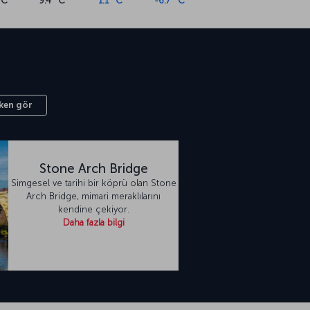
°C
9.4 °C
1.1 °C
-6.7 °C
ken gör
Stone Arch Bridge
Simgesel ve tarihi bir köprü olan Stone
Arch Bridge, mimari meraklılarını
kendine çekiyor.
Daha fazla bilgi