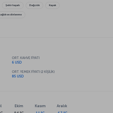
Şehir hayatı
Dağcılık
Kayak
Sağlık ve dinlenme
ORT. KAHVE FİYATI
6 USD
ORT. YEMEK FİYATI (2 KİŞİLİK)
85 USD
l
Ekim
Kasım
Aralık