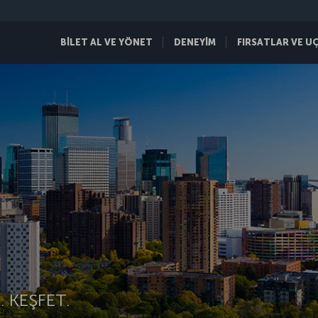
BİLET AL VE YÖNET
DENEYİM
FIRSATLAR VE U
 KEŞFET.