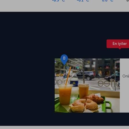
-8.9 °C
-6.1 °C
0.6 °C
8
arasında yer alıyor. İki şehir merkezine de y
havalimanında otobüs, raylı sistem, taksi gibi
En iyiler
B
Onl