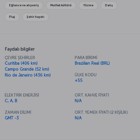
Eğlence ve alışveriş
Mutfak kültürü
Yüzme
Dalış
Plaj
Şehir hayatı
Faydalı bilgiler
ÇEVRE ŞEHİRLER
PARA BİRİMİ
Curitiba (406 km)
Brazilian Real (BRL)
Campo Grande (52 km)
ÜLKE KODU
Rio de Janeiro (436 km)
+55
ELEKTRİK ENERJİSİ
ORT. KAHVE FİYATI
C, A, B
N/A
ZAMAN DİLİMİ
ORT. YEMEK FİYATI (2 KİŞİLİK)
GMT -3
N/A