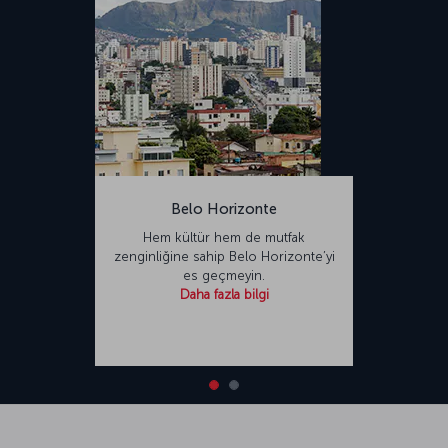
Belo Horizonte
Hem kültür hem de mutfak
zenginliğine sahip Belo Horizonte’yi
es geçmeyin.
Daha fazla bilgi