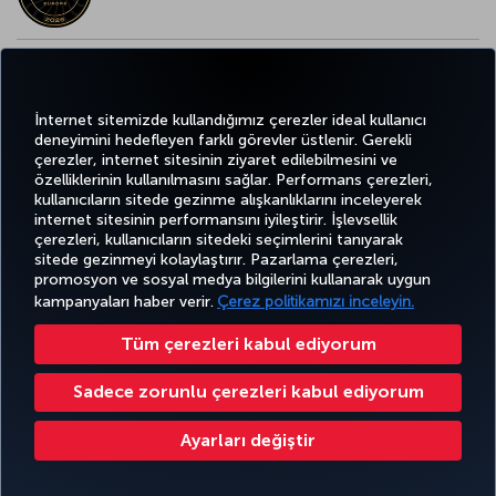
AVRUPA’NIN EN İYİ YİYECEK ve İÇECEK ÖDÜLÜ
İnternet sitemizde kullandığımız çerezler ideal kullanıcı
deneyimini hedefleyen farklı görevler üstlenir. Gerekli
çerezler, internet sitesinin ziyaret edilebilmesini ve
özelliklerinin kullanılmasını sağlar. Performans çerezleri,
kullanıcıların sitede gezinme alışkanlıklarını inceleyerek
Twitter
Facebook
Instagram
Youtube
LinkedIn
Tiktok
Blog
Pinterest
What
internet sitesinin performansını iyileştirir. İşlevsellik
çerezleri, kullanıcıların sitedeki seçimlerini tanıyarak
sitede gezinmeyi kolaylaştırır. Pazarlama çerezleri,
BİLET
FIRSATLAR
CORPORA
AL VE
DENEYİM
VE UÇUŞ
YARDIM
MILES&SMILES
promosyon ve sosyal medya bilgilerini kullanarak uygun
CLUB
YÖNET
NOKTALARI
kampanyaları haber verir.
Çerez politikamızı inceleyin.
Tüm çerezleri kabul ediyorum
Bilgi Toplumu Hizmetleri
Erişilebilirlik
Gizlilik ve Çerez Politikası
Yasal Uyarı
Yolcu Hakları
Sadece zorunlu çerezleri kabul ediyorum
Çerez Ayarlarını Değiştir
Türk Hava Yolları A.O. Her hakkı saklıdır. © 1996 - 2026
Ayarları değiştir