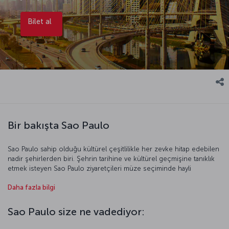
Bilet al
Bir bakışta Sao Paulo
Sao Paulo sahip olduğu kültürel çeşitlilikle her zevke hitap edebilen
nadir şehirlerden biri. Şehrin tarihine ve kültürel geçmişine tanıklık
etmek isteyen Sao Paulo ziyaretçileri müze seçiminde hayli
zorlanıyor, zira Sao Paulo tam bir müze cenneti. Geniş metro ağı ve
Daha fazla bilgi
otobüs hatları, gezginlere şehirde ucuz ve hızlı ulaşım imkânı
sağlıyor. Gezdikçe gezmek, keşfettikçe geliştirmek isteyeceğiniz
kültür serüveninize kısa bir ara verip göleti, yürüyüş ve koşu
Sao Paulo size ne vadediyor:
parkurlarıyla şehrin gözdesi olan Ibirapuera Parkı’ndaki bir kafede
soluklanırken bırakın bir fincan leziz Brezilya kahvesi size eşlik etsin.