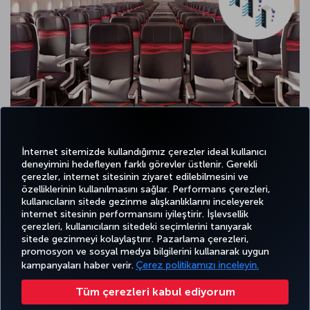
İnternet sitemizde kullandığımız çerezler ideal kullanıcı
deneyimini hedefleyen farklı görevler üstlenir. Gerekli
çerezler, internet sitesinin ziyaret edilebilmesini ve
özelliklerinin kullanılmasını sağlar. Performans çerezleri,
kullanıcıların sitede gezinme alışkanlıklarını inceleyerek
internet sitesinin performansını iyileştirir. İşlevsellik
Twitter
Facebook
Instagram
Youtube
LinkedIn
Tiktok
Blog
Pinterest
What
çerezleri, kullanıcıların sitedeki seçimlerini tanıyarak
sitede gezinmeyi kolaylaştırır. Pazarlama çerezleri,
promosyon ve sosyal medya bilgilerini kullanarak uygun
BİLET
FIRSATLAR
CORPORA
AL VE
DENEYİM
VE UÇUŞ
YARDIM
MILES&SMILES
kampanyaları haber verir.
Çerez politikamızı inceleyin.
CLUB
YÖNET
NOKTALARI
Tüm çerezleri kabul ediyorum