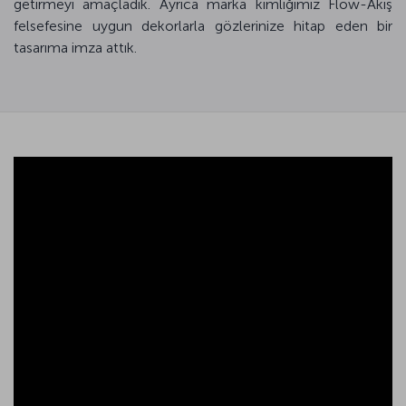
getirmeyi amaçladık. Ayrıca marka kimliğimiz Flow-Akış
felsefesine uygun dekorlarla gözlerinize hitap eden bir
tasarıma imza attık.