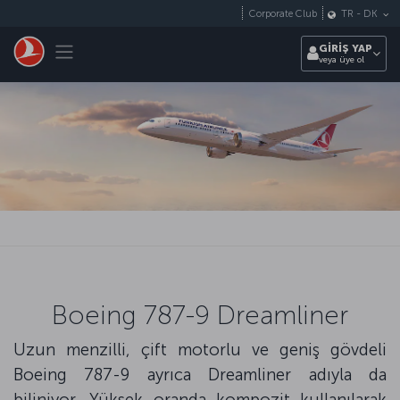
Skip to main content
Corporate Club
TR
-
DK
Toggle navigation
GİRİŞ YAP
veya üye ol
Boeing 787-9 Dreamliner
Uzun menzilli, çift motorlu ve geniş gövdeli
Boeing 787-9 ayrıca Dreamliner adıyla da
biliniyor. Yüksek oranda kompozit kullanılarak