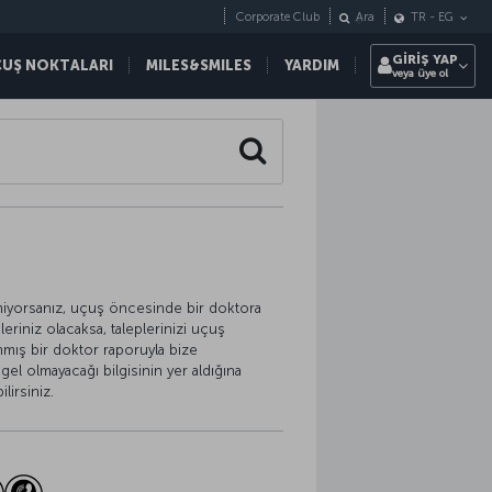
Corporate Club
Ara
TR
-
EG
GİRİŞ YAP
ÇUŞ NOKTALARI
MILES&SMILES
YARDIM
veya üye ol
Search
niyorsanız, uçuş öncesinde bir doktora
leriniz olacaksa, taleplerinizi uçuş
nmış bir doktor raporuyla bize
ngel olmayacağı bilgisinin yer aldığına
lirsiniz.