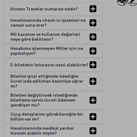
Known Traveler numarası nedir?
Havalimanında check-in işlemleri ne
zaman sona erer?
Mil kazanım ve kullanım değerleri
neye göre belirlenir?
Hesabıma işlenmeyen Miller için ne
yapmalıyım?
E-biletimin faturasını nasıl alabilirim?
Biletimi iptal ettiğimde ödediğim
ücret iade edilirken kesintiye uğrar
mı?
Biletimi değiştirmek istediğimde
biletleme servis ücreti ödemem
gerekiyor mu?
Uçuş detaylarımı görebileceğim bir
bölüm var mı?
Havalimanında medikal yardım
hizmeti alabilir miyim?