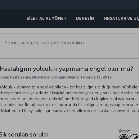
BİLET AL VE YÖNET
DENEYİM
FIRSATLAR VE U
Hastalığım yolculuk yapmama engel olur mu?
Konu: Hasta ve engelli yolcular Son güncelleme: Temmuz 11, 2019
Yolculuk yapmanıza engel olabilecek bir hastalığınız olduğundan şüphele
danışmanızı tavsiye ederiz. Hastalığınız nedeniyle uçuş sırasında özel talep
öncesinde beraberinizde getirdiğiniz Türkçe ya da İngilizce olarak hazırla
iletebilirsiniz. İlettiğiniz doktor raporunda hastalığınızın uçuş yapmanıza e
dikkat edin. Detaylı bilgi için hasta ve engelli yolcular sayfamızı ziyaret edebi
Yardım:
Sık sorulan sorular