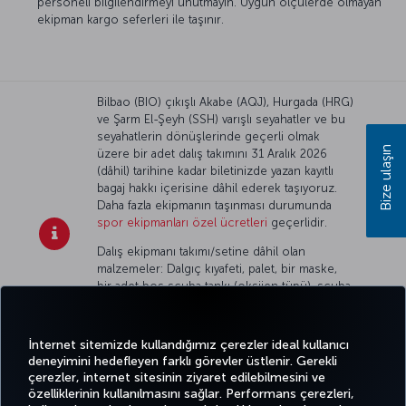
personeli bilgilendirmeyi unutmayın. Uygun ölçülerde olmayan
ekipman kargo seferleri ile taşınır.
Bilbao (BIO) çıkışlı Akabe (AQJ), Hurgada (HRG)
ve Şarm El-Şeyh (SSH) varışlı seyahatler ve bu
seyahatlerin dönüşlerinde geçerli olmak
Bize ulaşın
üzere bir adet dalış takımını 31 Aralık 2026
(dâhil) tarihine kadar biletinizde yazan kayıtlı
bagaj hakkı içerisine dâhil ederek taşıyoruz.
Daha fazla ekipmanın taşınması durumunda
spor ekipmanları özel ücretleri
geçerlidir.
Dalış ekipmanı takımı/setine dâhil olan
malzemeler: Dalgıç kıyafeti, palet, bir maske,
bir adet boş scuba tankı (oksijen tüpü), scuba
regülatörü, tank koşumu, tank basınç
göstergesi, denge ceketi (BCD jacket), dalgıç
lambası, bir şnorkel, bıçak, zıpkın ve bir adet
İnternet sitemizde kullandığımız çerezler ideal kullanıcı
can yeleği.
deneyimini hedefleyen farklı görevler üstlenir. Gerekli
çerezler, internet sitesinin ziyaret edilebilmesini ve
özelliklerinin kullanılmasını sağlar. Performans çerezleri,