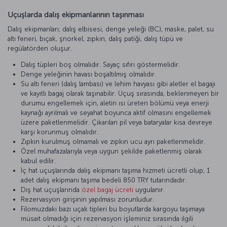
Uçuşlarda dalış ekipmanlarının taşınması
Dalış ekipmanları; dalış elbisesi, denge yeleği (BC), maske, palet, su
altı feneri, bıçak, şnorkel, zıpkın, dalış patiği, dalış tüpü ve
regülatörden oluşur.
Dalış tüpleri boş olmalıdır. Sayaç sıfırı göstermelidir.
Denge yeleğinin havası boşaltılmış olmalıdır.
Su altı feneri (dalış lambası) ve lehim havyası gibi aletler el bagajı
ve kayıtlı bagaj olarak taşınabilir. Uçuş sırasında, beklenmeyen bir
durumu engellemek için, aletin ısı üreten bölümü veya enerji
kaynağı ayrılmalı ve seyahat boyunca aktif olmasını engellemek
üzere paketlenmelidir. Çıkarılan pil veya bataryalar kısa devreye
karşı korunmuş olmalıdır.
Zıpkın kurulmuş olmamalı ve zıpkın ucu ayrı paketlenmelidir.
Özel muhafazalarıyla veya uygun şekilde paketlenmiş olarak
kabul edilir.
İç hat uçuşlarında dalış ekipmanı taşıma hizmeti ücretli olup, 1
adet dalış ekipmanı taşıma bedeli 850 TRY tutarındadır.
Dış hat uçuşlarında
özel bagaj ücreti
uygulanır.
Rezervasyon girişinin yapılması zorunludur.
Filomuzdaki bazı uçak tipleri bu boyutlarda kargoyu taşımaya
müsait olmadığı için rezervasyon işleminiz sırasında ilgili