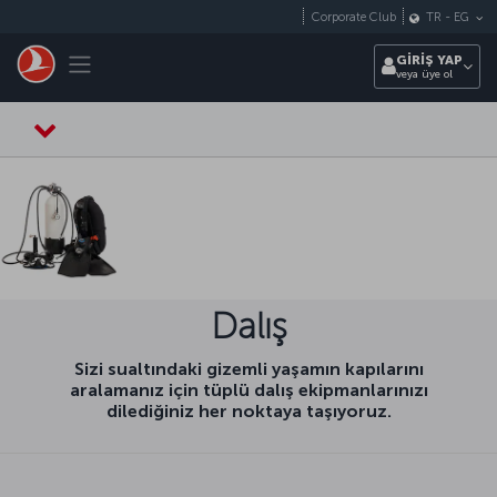
Skip to main content
Corporate Club
TR
-
EG
Toggle navigation
GİRİŞ YAP
veya üye ol
Dalış
Sizi sualtındaki gizemli yaşamın kapılarını
aralamanız için tüplü dalış ekipmanlarınızı
dilediğiniz her noktaya taşıyoruz.