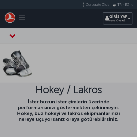
Skip to main content
Corporate Club
TR
-
EG
Toggle navigation
GİRİŞ YAP
veya üye ol
Hokey / Lakros
İster buzun ister çimlerin üzerinde
performansınızı göstermekten çekinmeyin.
Hokey, buz hokeyi ve lakros ekipmanlarınızı
nereye uçuyorsanız oraya götürebilirsiniz.