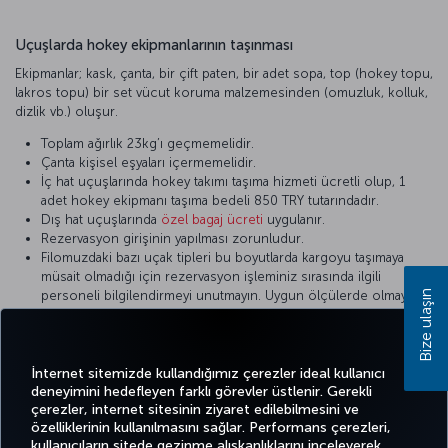
Uçuşlarda hokey ekipmanlarının taşınması
Ekipmanlar; kask, çanta, bir çift paten, bir adet sopa, top (hokey topu,
lakros topu) bir set vücut koruma malzemesinden (omuzluk, kolluk,
dizlik vb.) oluşur.
Toplam ağırlık 23kg’ı geçmemelidir.
Çanta kişisel eşyaları içermemelidir.
İç hat uçuşlarında hokey takımı taşıma hizmeti ücretli olup, 1
adet hokey ekipmanı taşıma bedeli 850 TRY tutarındadır.
Dış hat uçuşlarında
özel bagaj ücreti
uygulanır.
Rezervasyon girişinin yapılması zorunludur.
Filomuzdaki bazı uçak tipleri bu boyutlarda kargoyu taşımaya
müsait olmadığı için rezervasyon işleminiz sırasında ilgili
personeli bilgilendirmeyi unutmayın. Uygun ölçülerde olmayan
Bize ulaşın
ekipman kargo seferleri ile taşınır.
Hasarlanmayı engelleyecek şekilde paketlenmiş olarak
taşınmalıdır.
İnternet sitemizde kullandığımız çerezler ideal kullanıcı
deneyimini hedefleyen farklı görevler üstlenir. Gerekli
çerezler, internet sitesinin ziyaret edilebilmesini ve
özelliklerinin kullanılmasını sağlar. Performans çerezleri,
kullanıcıların sitede gezinme alışkanlıklarını inceleyerek