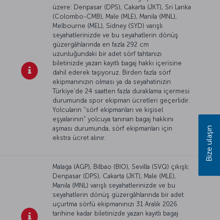
üzere: Denpasar (DPS), Cakarta (JKT), Sri Lanka
(Colombo-CMB), Male (MLE), Manila (MNL),
Melbourne (MEL), Sidney (SYD) varışlı
seyahatlerinizde ve bu seyahatlerin dönüş
güzergâhlarında en fazla 292 cm
uzunluğundaki bir adet sörf tahtanızı
biletinizde yazan kayıtlı bagaj hakkı içerisine
dahil ederek taşıyoruz. Birden fazla sörf
ekipmanınızın olması ya da seyahatinizin
Türkiye’de 24 saatten fazla duraklama içermesi
durumunda spor ekipman ücretleri geçerlidir.
Yolcuların "sörf ekipmanları ve kişisel
eşyalarının" yolcuya tanınan bagaj hakkını
aşması durumunda, sörf ekipmanları için
Bize ulaşın
ekstra ücret alınır.
Malaga (AGP), Bilbao (BIO), Sevilla (SVQ) çıkışlı;
Denpasar (DPS), Cakarta (JKT), Male (MLE),
Manila (MNL) varışlı seyahatlerinizde ve bu
seyahatlerin dönüş güzergâhlarında bir adet
uçurtma sörfü ekipmanınızı 31 Aralık 2026
tarihine kadar biletinizde yazan kayıtlı bagaj