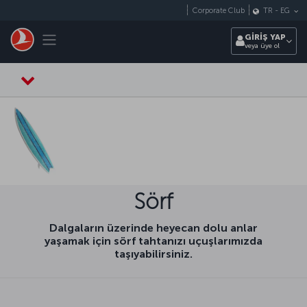
Skip to main content
Corporate Club
TR
-
EG
Toggle navigation
GİRİŞ YAP
veya üye ol
Sörf
Dalgaların üzerinde heyecan dolu anlar
yaşamak için sörf tahtanızı uçuşlarımızda
taşıyabilirsiniz.