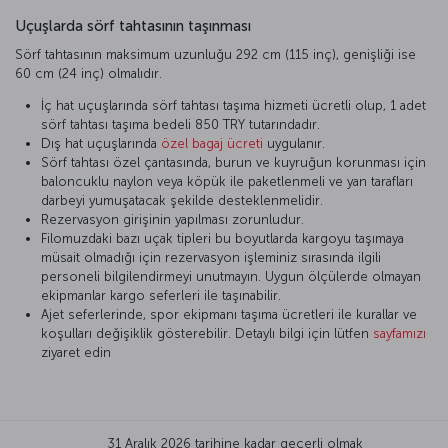
Uçuşlarda sörf tahtasının taşınması
Sörf tahtasının maksimum uzunluğu 292 cm (115 inç), genişliği ise
60 cm (24 inç) olmalıdır.
İç hat uçuşlarında sörf tahtası taşıma hizmeti ücretli olup, 1 adet
sörf tahtası taşıma bedeli 850 TRY tutarındadır.
Dış hat uçuşlarında
özel bagaj ücreti
uygulanır.
Sörf tahtası özel çantasında, burun ve kuyruğun korunması için
baloncuklu naylon veya köpük ile paketlenmeli ve yan tarafları
darbeyi yumuşatacak şekilde desteklenmelidir.
Rezervasyon girişinin yapılması zorunludur.
Filomuzdaki bazı uçak tipleri bu boyutlarda kargoyu taşımaya
müsait olmadığı için rezervasyon işleminiz sırasında ilgili
personeli bilgilendirmeyi unutmayın. Uygun ölçülerde olmayan
ekipmanlar kargo seferleri ile taşınabilir.
Ajet seferlerinde, spor ekipmanı taşıma ücretleri ile kurallar ve
koşulları değişiklik gösterebilir. Detaylı bilgi için lütfen
sayfamızı
ziyaret edin
31 Aralık 2026 tarihine kadar geçerli olmak