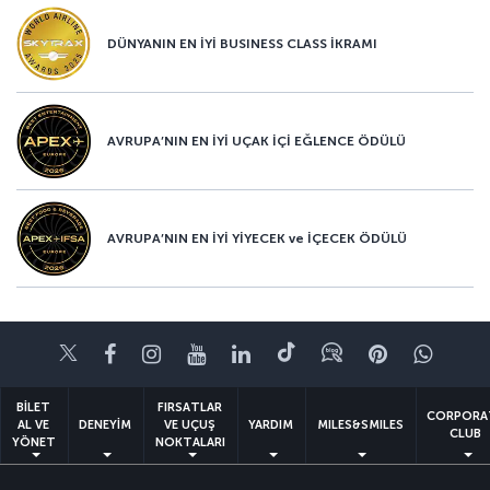
DÜNYANIN EN İYİ BUSINESS CLASS İKRAMI
AVRUPA’NIN EN İYİ UÇAK İÇİ EĞLENCE ÖDÜLÜ
AVRUPA’NIN EN İYİ YİYECEK ve İÇECEK ÖDÜLÜ
Twitter
Facebook
Instagram
Youtube
LinkedIn
Tiktok
Blog
Pinterest
What
BİLET
FIRSATLAR
CORPORA
AL VE
DENEYİM
VE UÇUŞ
YARDIM
MILES&SMILES
CLUB
YÖNET
NOKTALARI