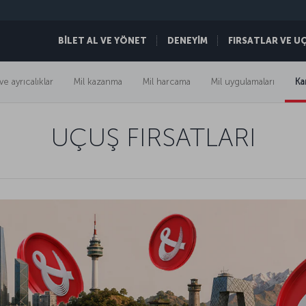
BİLET AL VE YÖNET
DENEYİM
FIRSATLAR VE U
ve ayrıcalıklar
Mil kazanma
Mil harcama
Mil uygulamaları
Ka
UÇUŞ FIRSATLARI