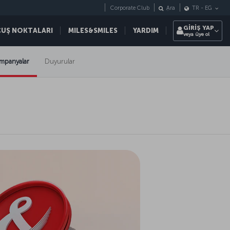
Corporate Club
Ara
TR
-
EG
GİRİŞ YAP
ÇUŞ NOKTALARI
MILES&SMILES
YARDIM
veya üye ol
mpanyalar
Duyurular