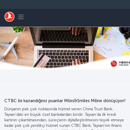
Skip to main content
Toggle navigation
CTBC ile kazandığınız puanlar Miles&Smiles Miline dönüşüyor!
Dünyanın pek çok noktasında hizmet veren China Trust Bank,
Tayvan’daki en büyük özel bankalardan biridir. Tayvan’da ilk kredi
kartının çıkartılmasından, süreçlerin dijitalleştirilmesini teşvik etmeye
kadar pek çok yenilikçi hizmet sunan CTBC Bank, Tayvan’nın finans