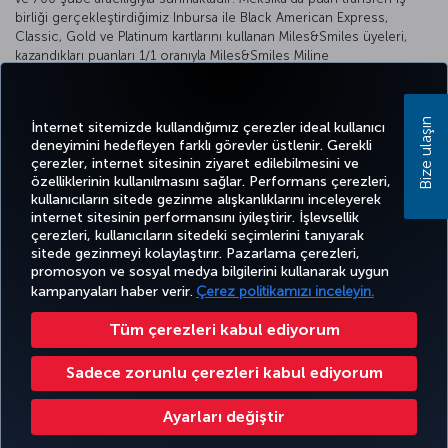
birliği gerçekleştirdiğimiz Inbursa ile Black American Express,
Classic, Gold ve Platinum kartlarını kullanan Miles&Smiles üyeleri,
kazandıkları puanları 1/1 oranıyla Miles&Smiles Miline
dönüştürebiliyor.
Detaylı bilgi için
Inbursa web sitesini
ziyaret edebilirsiniz.
Bize ulaşın
İnternet sitemizde kullandığımız çerezler ideal kullanıcı
deneyimini hedefleyen farklı görevler üstlenir. Gerekli
çerezler, internet sitesinin ziyaret edilebilmesini ve
özelliklerinin kullanılmasını sağlar. Performans çerezleri,
kullanıcıların sitede gezinme alışkanlıklarını inceleyerek
Twitter
Facebook
Instagram
Youtube
LinkedIn
Tiktok
Blog
Pinterest
What
internet sitesinin performansını iyileştirir. İşlevsellik
çerezleri, kullanıcıların sitedeki seçimlerini tanıyarak
sitede gezinmeyi kolaylaştırır. Pazarlama çerezleri,
BİLET
FIRSATLAR
CORPORA
promosyon ve sosyal medya bilgilerini kullanarak uygun
AL VE
DENEYİM
VE UÇUŞ
YARDIM
MILES&SMILES
CLUB
YÖNET
NOKTALARI
kampanyaları haber verir.
Çerez politikamızı inceleyin.
Tüm çerezleri kabul ediyorum
Bilgi Toplumu Hizmetleri
Erişilebilirlik
Gizlilik ve Çerez Politikası
Yasal Uyarı
Yolcu Hakları
Sadece zorunlu çerezleri kabul ediyorum
Çerez Ayarlarını Değiştir
Ayarları değiştir
Türk Hava Yolları A.O. Her hakkı saklıdır. © 1996 - 2026