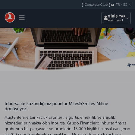
Skip to main content
Corporate Club
TR
-
EG
Toggle navigation
GİRİŞ YAP
veya üye ol
Inbursa ile kazandığınız puanlar Miles&Smiles Miline
dönüşüyor!
Müşterilerine bankacılık ürünleri, sigorta, emeklilik ve aracılık
hizmetleri sunmakta olan Inbursa, Grupo Financiero Inbursa finans
grubunun bir parçasıdır ve ürünlerini 15.000 kişilik finansal danışman
ve 700 şube aracılığıyla sunmaktadır. Meksika’da puan transferi iş