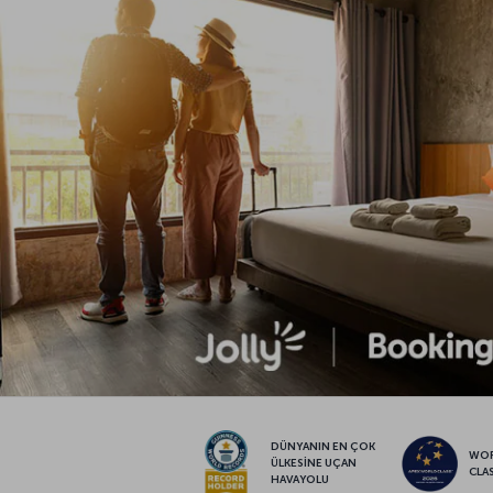
DÜNYANIN EN ÇOK
WO
ÜLKESİNE UÇAN
CLA
HAVAYOLU