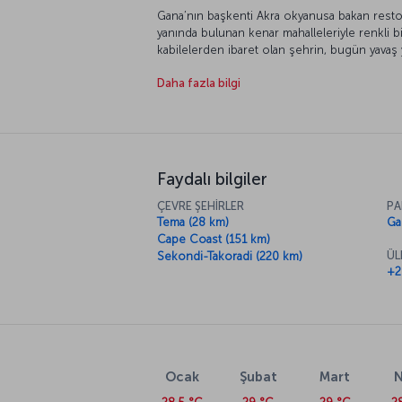
Gana’nın başkenti Akra okyanusa bakan restora
yanında bulunan kenar mahalleleriyle renkli bir
kabilelerden ibaret olan şehrin, bugün yavaş 
1877’den beri Gana’nın başkenti ve en kalabal
Daha fazla bilgi
ormanlarının ve altın kumların arasında bir tic
yakından tanımaya davet ediyoruz.
Faydalı bilgiler
ÇEVRE ŞEHİRLER
PA
Tema (28 km)
Ga
Cape Coast (151 km)
ÜL
Sekondi-Takoradi (220 km)
+2
Ocak
Şubat
Mart
N