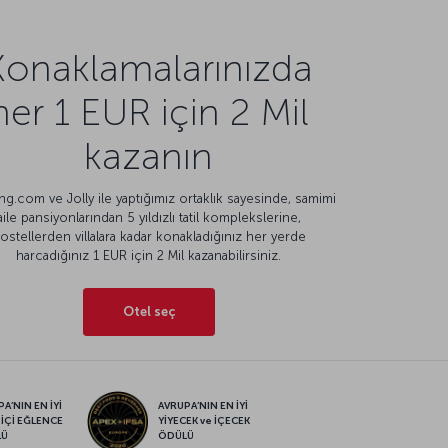
Konaklamalarınızda
her 1 EUR için 2 Mil
kazanın
g.com ve Jolly ile yaptığımız ortaklık sayesinde, samimi
aile pansiyonlarından 5 yıldızlı tatil komplekslerine,
ostellerden villalara kadar konakladığınız her yerde
harcadığınız 1 EUR için 2 Mil kazanabilirsiniz.
Otel seç
A’NIN EN İYİ
AVRUPA’NIN EN İYİ
 İÇİ EĞLENCE
YİYECEK ve İÇECEK
LÜ
ÖDÜLÜ