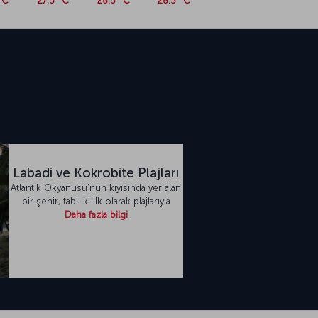
°C
27.5 °C
28.5 °C
28.5 °C
Labadi ve Kokrobite Plajları
Atlantik Okyanusu’nun kıyısında yer alan
bir şehir, tabii ki ilk olarak plajlarıyla
Daha fazla bilgi