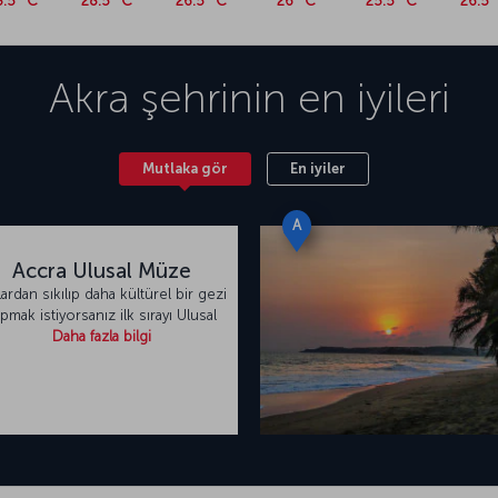
8.5 °C
28.5 °C
26.5 °C
26 °C
25.5 °C
26.5 
Akra
şehrinin en iyileri
Mutlaka gör
En iyiler
A
Accra Ulusal Müze
jlardan sıkılıp daha kültürel bir gezi
pmak istiyorsanız ilk sırayı Ulusal
Daha fazla bilgi