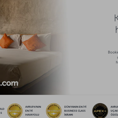
Bookin
h
AVRUPA’NIN
DÜNYANIN EN İYİ
AVRUP
RLD
EN İYİ
BUSINESS CLASS
UÇAK
SS
HAVAYOLU
İKRAMI
ÖDÜ