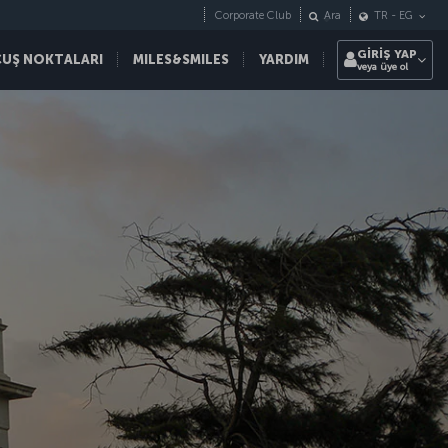
Corporate Club
Ara
TR
-
EG
GİRİŞ YAP
ÇUŞ NOKTALARI
MILES&SMILES
YARDIM
veya üye ol