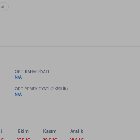
Plaj
ORT. KAHVE FİYATI
N/A
ORT. YEMEK FİYATI (2 KİŞİLİK)
N/A
l
Ekim
Kasım
Aralık