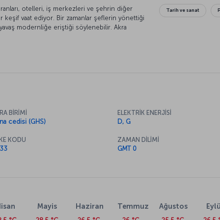
nları, otelleri, iş merkezleri ve şehrin diğer
Tarih ve sanat
 keşif vaat ediyor. Bir zamanlar şeflerin yönettiği
yavaş modernliğe eriştiği söylenebilir. Akra
ık şehri olma özelliğini taşıyor. Yağmur
aret merkezi ilginizi çekiyorsa sizi Akra’yı daha
RA BİRİMİ
ELEKTRİK ENERJİSİ
na cedisi (GHS)
D, G
KE KODU
ZAMAN DİLİMİ
33
GMT 0
isan
Mayis
Haziran
Temmuz
Ağustos
Eylü