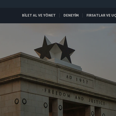
BİLET AL VE YÖNET
DENEYİM
FIRSATLAR VE U