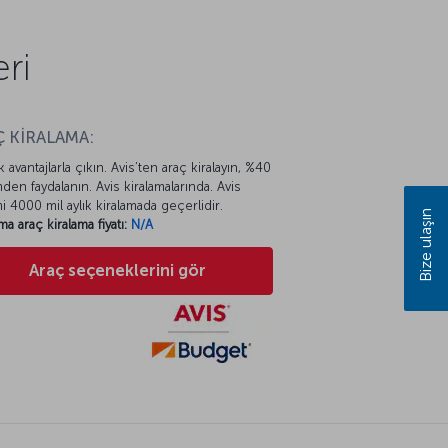
ri
 KİRALAMA:
k avantajlarla çıkın. Avis’ten araç kiralayın, %40
mden faydalanın. Avis kiralamalarında. Avis
mi 4000 mil aylık kiralamada geçerlidir.
Bize ulaşın
ma araç kiralama fiyatı:
N/A
Araç seçeneklerini gör