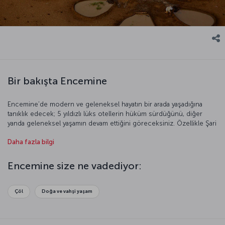
Bir bakışta Encemine
Encemine’de modern ve geleneksel hayatın bir arada yaşadığına
tanıklık edecek; 5 yıldızlı lüks otellerin hüküm sürdüğünü, diğer
yanda geleneksel yaşamın devam ettiğini göreceksiniz. Özellikle Şari
Nehri kıyısında bulunan çamurdan evlerin oldukça ilginizi çekeceğini
Daha fazla bilgi
düşünüyoruz. Kent ayrıca doğası ve vahşi hayatıyla da ziyaretçilerini
büyülüyor.
Encemine size ne vadediyor:
Çöl
Doğa ve vahşi yaşam