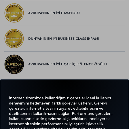
AVRUPA’NIN EN İYİ HAVAYOLU
DÜNYANIN EN İYİ BUSINESS CLASS İKRAMI
AVRUPA’NIN EN İYİ UÇAK İÇİ EĞLENCE ÖDÜLÜ
AVRUPA’NIN EN İYİ YİYECEK ve İÇECEK ÖDÜLÜ
İnternet sitemizde kullandığımız çerezler ideal kullanıcı
deneyimini hedefleyen farklı görevler üstlenir. Gerekli
çerezler, internet sitesinin ziyaret edilebilmesini ve
özelliklerinin kullanılmasını sağlar. Performans çerezleri,
kullanıcıların sitede gezinme alışkanlıklarını inceleyerek
Twitter
Facebook
Instagram
Youtube
LinkedIn
Tiktok
Blog
Pinterest
What
internet sitesinin performansını iyileştirir. İşlevsellik