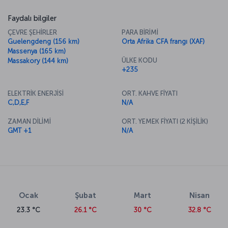
Faydalı bilgiler
ÇEVRE ŞEHİRLER
PARA BİRİMİ
Guelengdeng (156 km)
Orta Afrika CFA frangı (XAF)
Massenya (165 km)
ÜLKE KODU
Massakory (144 km)
+235
ELEKTRİK ENERJİSİ
ORT. KAHVE FİYATI
C,D,E,F
N/A
ZAMAN DİLİMİ
ORT. YEMEK FİYATI (2 KİŞİLİK)
GMT +1
N/A
Ocak
Şubat
Mart
Nisan
23.3 °C
26.1 °C
30 °C
32.8 °C