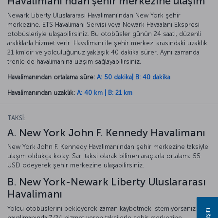
Havalimanı’ndan şehir merkezine ulaşım
Newark Liberty Uluslararası Havalimanı’ndan New York şehir
merkezine, ETS Havalimanı Servisi veya Newark Havaalanı Ekspresi
otobüsleriyle ulaşabilirsiniz. Bu otobüsler günün 24 saati, düzenli
aralıklarla hizmet verir. Havalimanı ile şehir merkezi arasındaki uzaklık
21 km’dir ve yolculuğunuz yaklaşık 40 dakika sürer. Aynı zamanda
trenle de havalimanına ulaşım sağlayabilirsiniz.
Havalimanından ortalama süre:
A: 50 dakika| B: 40 dakika
Havalimanından uzaklık:
A: 40 km | B: 21 km
TAKSİ:
A. New York John F. Kennedy Havalimanı
New York John F. Kennedy Havalimanı’ndan şehir merkezine taksiyle
ulaşım oldukça kolay. Sarı taksi olarak bilinen araçlarla ortalama 55
USD ödeyerek şehir merkezine ulaşabilirsiniz.
B. New York-Newark Liberty Uluslararası
Havalimanı
Yolcu otobüslerini bekleyerek zaman kaybetmek istemiyorsanız
havalimanında 7/24 hizmet veren taksilerle şehir merkezine