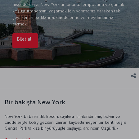
hissedersiniz. New York’un ününü, temposunu ve günlük
koşuşturmacasını yaşamak için yapmanız gereken tek
şey, kentin parklarına, caddelerine ve meydanlarına
çıkmak.
Bilet al
Bir bakışta New York
New York birbirini dik kesen, sayılarla isimlendirilmiş bulvar ve
caddeleriyle kolay gezilen, zaman kaybettirmeyen bir kent. Keşfe
Central Park’ta kısa bir yürüyüşle başlayıp, ardından Özgürlük
Heykeli’nin meşalesinden New York’a göz gezdirebilir, oradan