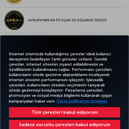
AVRUPA’NIN EN İYİ UÇAK İÇİ EĞLENCE ÖDÜLÜ
AVRUPA’NIN EN İYİ YİYECEK ve İÇECEK ÖDÜLÜ
İnternet sitemizde kullandığımız çerezler ideal kullanıcı
deneyimini hedefleyen farklı görevler üstlenir. Gerekli
çerezler, internet sitesinin ziyaret edilebilmesini ve
özelliklerinin kullanılmasını sağlar. Performans çerezleri,
kullanıcıların sitede gezinme alışkanlıklarını inceleyerek
Twitter
Facebook
Instagram
Youtube
LinkedIn
Tiktok
Blog
Pinterest
What
internet sitesinin performansını iyileştirir. İşlevsellik
çerezleri, kullanıcıların sitedeki seçimlerini tanıyarak
sitede gezinmeyi kolaylaştırır. Pazarlama çerezleri,
BİLET
FIRSATLAR
CORPORA
AL VE
DENEYİM
VE UÇUŞ
YARDIM
MILES&SMILES
promosyon ve sosyal medya bilgilerini kullanarak uygun
CLUB
YÖNET
NOKTALARI
kampanyaları haber verir.
Çerez politikamızı inceleyin.
Tüm çerezleri kabul ediyorum
Bilgi Toplumu Hizmetleri
Erişilebilirlik
Gizlilik ve Çerez Politikası
Yasal Uyarı
Yolcu Hakları
Sadece zorunlu çerezleri kabul ediyorum
Çerez Ayarlarını Değiştir