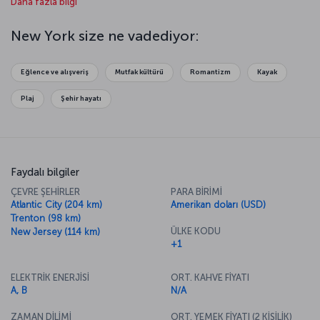
Daha fazla bilgi
rotanızı Dünya Ticaret Merkezi ikiz kulelerinin yerine yapılan Sıfır
Noktası’na çevirebilirsiniz. Gün batımında, Empire State Binası’nın üst
katından şehrin kızıldan mor renge bürünen siluetini izleyebilir, daha
New York size ne vadediyor:
sonra klasikleşmiş bir Broadway müzikalinde ya da kentin caz
kulüplerinden birinde New York’un efsaneleşmiş sanat ve kültür
yaşamına katılabilirsiniz. New York’ta yapılacaklar elbette bunlarla
Eğlence ve alışveriş
Mutfak kültürü
Romantizm
Kayak
sınırlı değil. Şehrin ritmine bir kez ayak uydurdunuz mu, New York
size rehberlik yapacaktır.
Plaj
Şehir hayatı
Faydalı bilgiler
ÇEVRE ŞEHİRLER
PARA BİRİMİ
Atlantic City (204 km)
Amerikan doları (USD)
Trenton (98 km)
ÜLKE KODU
New Jersey (114 km)
+1
ELEKTRİK ENERJİSİ
ORT. KAHVE FİYATI
A, B
N/A
ZAMAN DİLİMİ
ORT. YEMEK FİYATI (2 KİŞİLİK)