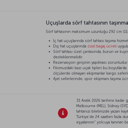
Uçuşlarda sörf tahtasının taşınma
Sörf tahtasının maksimum uzunluğu 292 cm (115 i
İç hat uçuşlarında sörf tahtası taşıma hizmet
Dış hat uçuşlarında
özel bagaj ücreti
uygula
Sörf tahtası özel çantasında, burun ve kuy
desteklenmelidir.
Rezervasyon girişinin yapılması zorunludur
Filomuzdaki bazı uçak tipleri bu boyutlarda
ölçülerde olmayan ekipmanlar kargo seferleri
Ajet seferlerinde, spor ekipmanı taşıma ücretl
31 Aralık 2026 tarihine kadar
Melbourne (MEL), Sidney (SYD)
tahtanızı biletinizde yazan kay
Türkiye’de 24 saatten fazla d
eşyalarının" yolcuya tanınan b