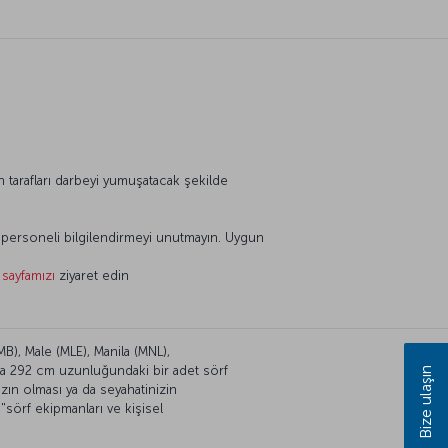
 tarafları darbeyi yumuşatacak şekilde
li personeli bilgilendirmeyi unutmayın. Uygun
n
sayfamızı
ziyaret edin
B), Male (MLE), Manila (MNL),
la 292 cm uzunluğundaki bir adet sörf
Bize ulaşın
ızın olması ya da seyahatinizin
sörf ekipmanları ve kişisel