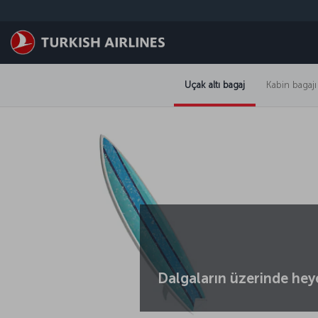
Skip to main content
Uçak altı bagaj
Kabin bagajı
Dalgaların üzerinde heye