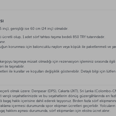
sı
nç), genişliği ise 60 cm (24 inç) olmalıdır.
i ücretli olup, 1 adet sörf tahtası taşıma bedeli 850 TRY tutarındadır.
nır.
ruğun korunması için baloncuklu naylon veya köpük ile paketlenmeli ve yan
.
 kargoyu taşımaya müsait olmadığı için rezervasyon işleminiz sırasında ilgi
 ile taşınabilir.
eri ile kurallar ve koşulları değişiklik gösterebilir. Detaylı bilgi için lütfe
 geçerli olmak üzere: Denpasar (DPS), Cakarta (JKT), Sri Lanka (Colombo-CM
 varışlı seyahatlerinizde ve bu seyahatlerin dönüş güzergâhlarında en faz
ıtlı bagaj hakkı içerisine dahil ederek taşıyoruz. Birden fazla sörf ekipmanın
uraklama içermesi durumunda spor ekipman ücretleri geçerlidir. Yolcuların "
agaj hakkını aşması durumunda, sörf ekipmanları için ekstra ücret alınır.