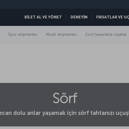
BİLET AL VE YÖNET
DENEYİM
FIRSATLAR VE U
Spor ekipmanları
Müzik ekipmanları
Evcil hayvanlarla seyahat
Sörf
can dolu anlar yaşamak için sörf tahtanızı uçuşla