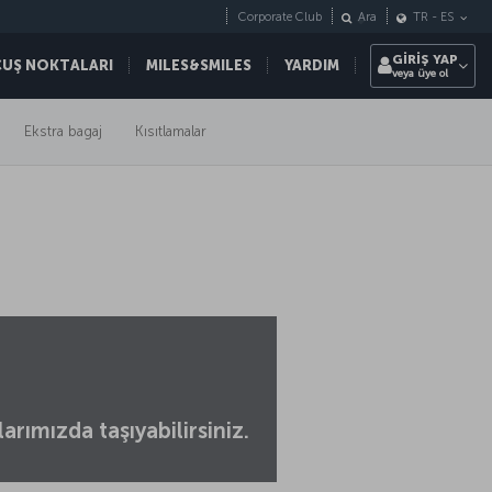
Corporate Club
Ara
TR
-
ES
GİRİŞ YAP
ÇUŞ NOKTALARI
MILES&SMILES
YARDIM
veya üye ol
Ekstra bagaj
Kısıtlamalar
rımızda taşıyabilirsiniz.